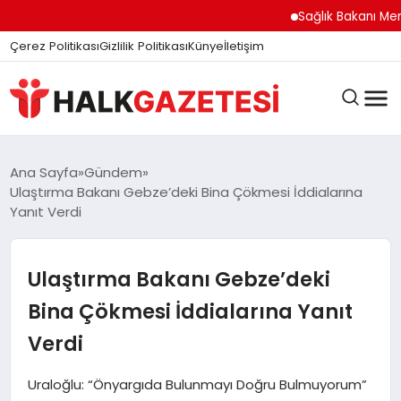
Sağlık Bakanı Memişoğl
Çerez Politikası
Gizlilik Politikası
Künye
İletişim
DÜNYA
Ana Sayfa
Gündem
Ulaştırma Bakanı Gebze’deki Bina Çökmesi İddialarına
Yanıt Verdi
EĞITIM
Ulaştırma Bakanı Gebze’deki
EKONOMI
Bina Çökmesi İddialarına Yanıt
Verdi
GÜNDEM
Uraloğlu: “Önyargıda Bulunmayı Doğru Bulmuyorum”