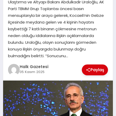
Ulaştırma ve Altyapı Bakanı Abdulkadir Uraloğlu, AK
Parti TBMM Grup Toplantısı öncesi basın
MAGAZIN
mensuplarıyla bir araya gelerek, Kocaeli’nin Gebze
ilçesinde meydana gelen ve 4 kişinin hayatını
kaybettiği 7 katlı binanın çökmesine metronun
SAĞLIK
neden olduğu iddialarına ilişkin açıklamalarda
bulundu. Uraloğlu, olayın sonuçlarını görmeden
SIYASET
konuya ilişkin önyargıda bulunmayı doğru
bulmadığını belirtti. “Sonucunu…
Halk Gazetesi
SPOR
Paylaş
05 Kasım 2025
TEKNOLOJI
YAŞAM