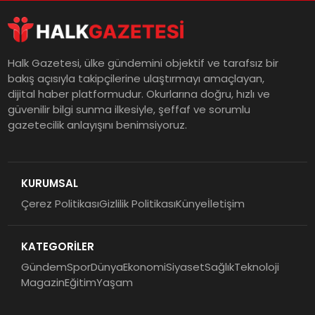
Halk Gazetesi, ülke gündemini objektif ve tarafsız bir
bakış açısıyla takipçilerine ulaştırmayı amaçlayan,
dijital haber platformudur. Okurlarına doğru, hızlı ve
güvenilir bilgi sunma ilkesiyle, şeffaf ve sorumlu
gazetecilik anlayışını benimsiyoruz.
KURUMSAL
Çerez Politikası
Gizlilik Politikası
Künye
İletişim
KATEGORİLER
Gündem
Spor
Dünya
Ekonomi
Siyaset
Sağlık
Teknoloji
Magazin
Eğitim
Yaşam