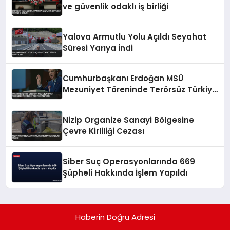
ve güvenlik odaklı iş birliği
Yalova Armutlu Yolu Açıldı Seyahat
Süresi Yarıya İndi
Cumhurbaşkanı Erdoğan MSÜ
Mezuniyet Töreninde Terörsüz Türkiye
Vurgusu
Nizip Organize Sanayi Bölgesine
Çevre Kirliliği Cezası
Siber Suç Operasyonlarında 669
Şüpheli Hakkında İşlem Yapıldı
Haberin Doğru Adresi