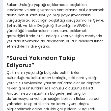
Bakan Uraloğlu yaptığı açıklamada, başlatılan
inceleme ve soruşturmanın sonuçlarına etki etmemek
adına henüz kamuoyuyla bilgi paylaşmadıklarını
vurgulayarak, savcılığın başlattığı soruşturma ile Çevre,
Şehircilik ve İklim Değişikliği Bakanlığı ile AFAD’ın
yürüttüğü incelemelerin sonucunu beklemek
gerektiğini ifade etti. Uraloğlu, konuya ilişkin medyada
yer alan ithamlara da değinerek, bu tür iddialara itibar
etmediklerini dile getirdi.
“Süreci Yakından Takip
Ediyoruz”
Çökmenin yaşandığı bölgede belirli riskler
bulunduğunu kabul eden Uraloğlu, eski dere yatağı,
yeraltı su seviyesine yapılan müdahaleler ve deprem
riskleri gibi unsurların söz konusu olduğunu belirtti.
Ancak, metro inşaatının bölgede herhangi bir
deformasyona yol açmadığını belirten Bakan, süreci
yakından takip ettiklerini ve kamuoyunu doğru
bilgilendirmek adına titizlikle çalıştıklarını vurguladı.