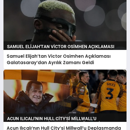
Samuel Elijah’tan Victor Osimhen Açıklaması
Galatasaray’dan Ayrılık Zamanı Geldi
Acun Ilıcalı’nın Hull City’si Millwall’u Deplasmanda