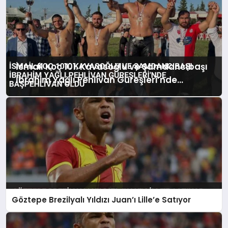
İsmail Koç 101. Kavasoğlu ve Şamdancıbaşı
İbrahim Yağlı Pehlivan Güreşleri’nde
Başpehlivan Oldu
Göztepe Brezilyalı Yıldızı Juan’ı Lille’e Satıyor