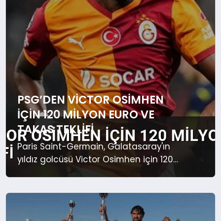
MAGAZIN
SAĞLIK
SIYASET
PSG’DEN VICTOR OSIMHEN
İÇIN 120 MILYON EURO VE
TAKAS TEKLIFI
SPOR
Paris Saint-Germain, Galatasaray'ın
yıldız golcüsü Victor Osimhen için 120
TEKNOLOJI
milyon Euro ve takas içeren tarihi bir
teklif sundu. Transfer piyasası
hareketlendi.
YAŞAM