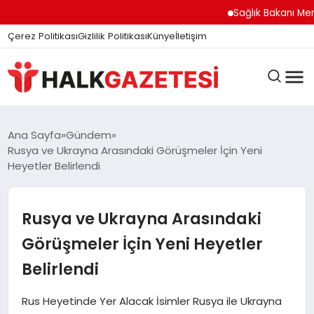
Sağlık Bakanı Memişo
Çerez Politikası
Gizlilik Politikası
Künye
İletişim
DÜNYA
Ana Sayfa
Gündem
Rusya ve Ukrayna Arasındaki Görüşmeler İçin Yeni
Heyetler Belirlendi
EĞITIM
Rusya ve Ukrayna Arasındaki
EKONOMI
Görüşmeler İçin Yeni Heyetler
Belirlendi
GÜNDEM
Rus Heyetinde Yer Alacak İsimler Rusya ile Ukrayna