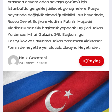
arasında devam eden savaşın çözümü için
İstanbul’da gerçekleştirilecek görüşmelere, Rusya
MAGAZIN
heyetinde değişiklik olmadığı bildirildi. Rus heyetinde,
Rusya Devlet Başkanı Vladimir Putin’in Müşaviri
Vladimir Medinskiy başkanlık yapacak. Dışişleri Bakan
SAĞLIK
Yardımcısı Mihail Galuzin, GRU Başkanı İgor
Kostyukov ve Savunma Bakan Yardımcısı Aleksandr
SIYASET
Fomin de heyette yer alacak. Ukrayna Heyetinde…
Halk Gazetesi
Paylaş
23 Temmuz 2025
SPOR
TEKNOLOJI
YAŞAM