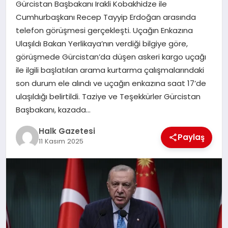
Gürcistan Başbakanı Irakli Kobakhidze ile
Cumhurbaşkanı Recep Tayyip Erdoğan arasında
MAGAZIN
telefon görüşmesi gerçekleşti. Uçağın Enkazına
Ulaşıldı Bakan Yerlikaya’nın verdiği bilgiye göre,
görüşmede Gürcistan’da düşen askeri kargo uçağı
SAĞLIK
ile ilgili başlatılan arama kurtarma çalışmalarındaki
son durum ele alındı ve uçağın enkazına saat 17’de
SIYASET
ulaşıldığı belirtildi. Taziye ve Teşekkürler Gürcistan
Başbakanı, kazada…
Halk Gazetesi
SPOR
Paylaş
11 Kasım 2025
TEKNOLOJI
YAŞAM