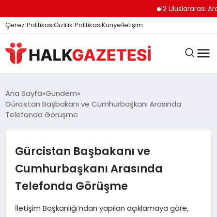
12 Uluslararası Arap 
Çerez Politikası
Gizlilik Politikası
Künye
İletişim
DÜNYA
Ana Sayfa
Gündem
Gürcistan Başbakanı ve Cumhurbaşkanı Arasında
Telefonda Görüşme
EĞITIM
Gürcistan Başbakanı ve
EKONOMI
Cumhurbaşkanı Arasında
Telefonda Görüşme
GÜNDEM
İletişim Başkanlığı’ndan yapılan açıklamaya göre,