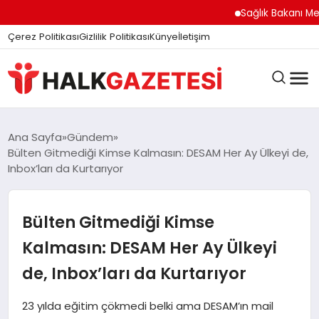
felix markets
felix markets finans
felix markets
felix markets pro
felix markets 360
Sağlık Bakanı Memişoğ
Çerez Politikası
Gizlilik Politikası
Künye
İletişim
DÜNYA
Ana Sayfa
Gündem
Bülten Gitmediği Kimse Kalmasın: DESAM Her Ay Ülkeyi de,
Inbox’ları da Kurtarıyor
EĞITIM
Bülten Gitmediği Kimse
EKONOMI
Kalmasın: DESAM Her Ay Ülkeyi
de, Inbox’ları da Kurtarıyor
GÜNDEM
23 yılda eğitim çökmedi belki ama DESAM’ın mail