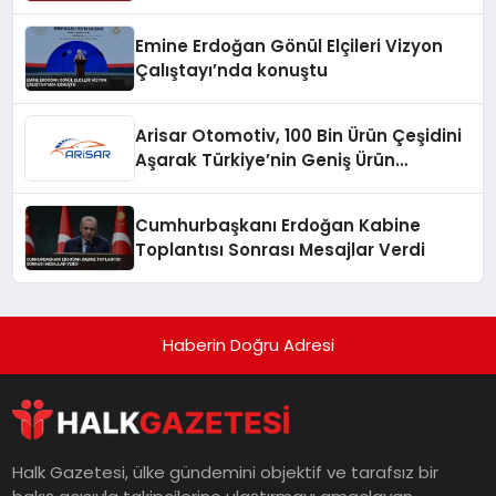
Emine Erdoğan Gönül Elçileri Vizyon
Çalıştayı’nda konuştu
Arisar Otomotiv, 100 Bin Ürün Çeşidini
Aşarak Türkiye’nin Geniş Ürün
Yelpazesine Sahip Oto Yedek Parça
Platformlarından Biri Oldu
Cumhurbaşkanı Erdoğan Kabine
Toplantısı Sonrası Mesajlar Verdi
Haberin Doğru Adresi
Halk Gazetesi, ülke gündemini objektif ve tarafsız bir