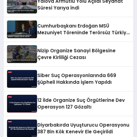
Yalova Armutlu Yolu Açıldı Seyahat
Süresi Yarıya İndi
Cumhurbaşkanı Erdoğan MSÜ
Mezuniyet Töreninde Terörsüz Türkiye
Vurgusu
Nizip Organize Sanayi Bölgesine
Çevre Kirliliği Cezası
Siber Suç Operasyonlarında 669
Şüpheli Hakkında İşlem Yapıldı
12 İlde Organize Suç Örgütlerine Dev
Operasyon 127 Gözaltı
Diyarbakırda Uyuşturucu Operasyonu
387 Bin Kök Kenevir Ele Geçirildi