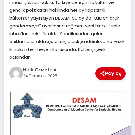
itinası çoktan çöktü. Türkiye’de eğitim, kültür ve
gençlik politikaları hakkında her ay kapsamlı
MAGAZIN
bültenler yayınlayan DESAM, bu ay da “Lütfen artık
göndermeyin” uyarılarına rağmen yeni bir bültenle
inbox’lara misafir oldu. Kendilerinden gelen
SAĞLIK
açıklamalar oldukça uzun, oldukça iddialı ve ne yazık
ki hâlâ istenmeyen kutusunda. Bülten, içerik
SIYASET
açısından…
Halk Gazetesi
Paylaş
24 Temmuz 2025
SPOR
TEKNOLOJI
YAŞAM