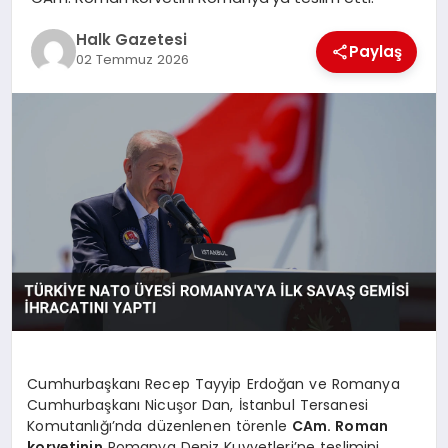
MAGAZIN
Halk Gazetesi
Paylaş
02 Temmuz 2026
SAĞLIK
SIYASET
SPOR
TEKNOLOJI
Cumhurbaşkanı Recep Tayyip Erdoğan ve Romanya
Cumhurbaşkanı Nicuşor Dan, İstanbul Tersanesi
YAŞAM
Komutanlığı’nda düzenlenen törenle
CAm. Roman
korvetinin
Romanya Deniz Kuvvetleri’ne teslimini