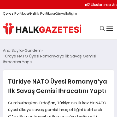
12 Uluslararası Arap
Çerez Politikası
Gizlilik Politikası
Künye
İletişim
DÜNYA
Ana Sayfa
Gündem
Türkiye NATO Üyesi Romanya’ya İlk Savaş Gemisi
İhracatını Yaptı
EĞITIM
Türkiye NATO Üyesi Romanya’ya
EKONOMI
İlk Savaş Gemisi İhracatını Yaptı
Cumhurbaşkanı Erdoğan, Türkiye’nin ilk kez bir NATO
GÜNDEM
üyesi ülkeye savaş gemisi ihraç ettiğini belirterek
CAm. Roman korvetini Romanya’ya teslim etti.