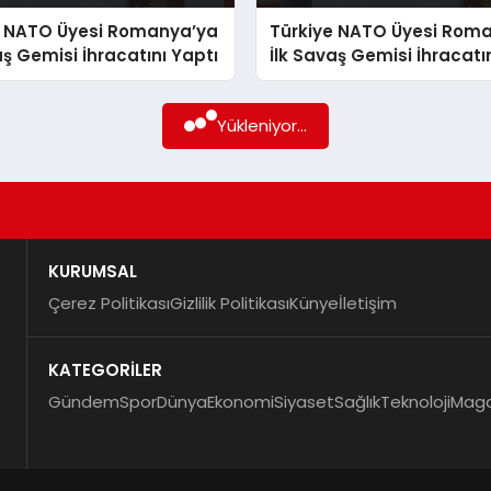
e NATO Üyesi Romanya’ya
Türkiye NATO Üyesi Rom
aş Gemisi İhracatını Yaptı
İlk Savaş Gemisi İhracatı
Yükleniyor...
KURUMSAL
Çerez Politikası
Gizlilik Politikası
Künye
İletişim
KATEGORİLER
Gündem
Spor
Dünya
Ekonomi
Siyaset
Sağlık
Teknoloji
Maga