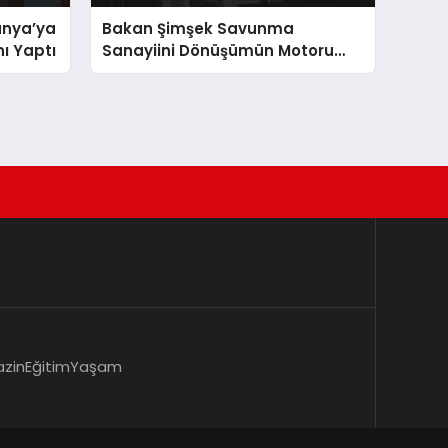
anya’ya
Bakan Şimşek Savunma
nı Yaptı
Sanayiini Dönüşümün Motoru
Olarak Görüyor
zin
Eğitim
Yaşam