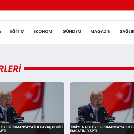
A
EĞITIM
EKONOMI
GÜNDEM
MAGAZIN
SAĞLI
LERI