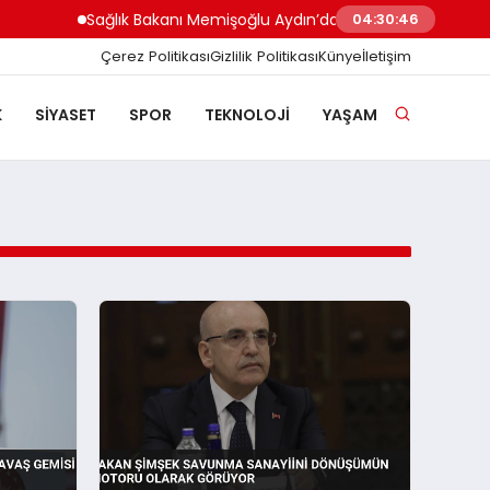
Sağlık Bakanı Memişoğlu Aydın’da Sağlık Hizmetlerini De
04:30:46
Çerez Politikası
Gizlilik Politikası
Künye
İletişim
K
SIYASET
SPOR
TEKNOLOJI
YAŞAM