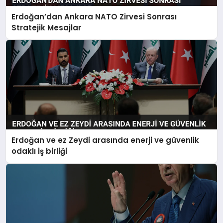
Erdoğan’dan Ankara NATO Zirvesi Sonrası
MAGAZIN
Stratejik Mesajlar
SAĞLIK
SIYASET
SPOR
Erdoğan ve ez Zeydi arasında enerji ve güvenlik
odaklı iş birliği
TEKNOLOJI
YAŞAM