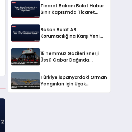
Ticaret Bakanı Bolat Habur
Sınır Kapısı’nda Ticaret
Hacmini Değerlendirdi
Bakan Bolat AB
Korumacılığına Karşı Yeni
Ticaret Stratejilerini Açıkladı
15 Temmuz Gazileri Enerji
Üssü Gabar Dağında
İncelemelerde Bulundu
Türkiye İspanya’daki Orman
Yangınları İçin Uçak
Gönderdi