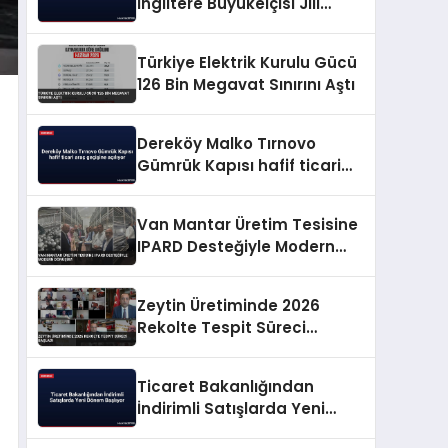
İngiltere Büyükelçisi Jill
Morris ile vedalaştı
Türkiye Elektrik Kurulu Gücü
126 Bin Megavat Sınırını Aştı
Dereköy Malko Tırnovo
Gümrük Kapısı hafif ticari
araç geçişine açılıyor
Van Mantar Üretim Tesisine
IPARD Desteğiyle Modern
Dönüşüm
Zeytin Üretiminde 2026
Rekolte Tespit Süreci
Başladı
Ticaret Bakanlığından
İndirimli Satışlarda Yeni
Dönem Başlıyor