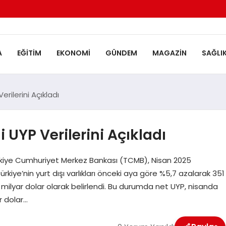
A
EĞITIM
EKONOMI
GÜNDEM
MAGAZIN
SAĞLI
ilerini Açıkladı
UYP Verilerini Açıkladı
i Türkiye Cumhuriyet Merkez Bankası (TCMB), Nisan 2025
rkiye’nin yurt dışı varlıkları önceki aya göre %5,7 azalarak 351
5 milyar dolar olarak belirlendi. Bu durumda net UYP, nisanda
r dolar…