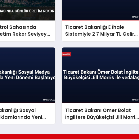
trol Sahasında
Ticaret Bakanlığı E İhale
etim Rekor Seviyeye
Sistemiyle 2 7 Milyar TL Gelir
Sağladı
akanlığı Sosyal
Ticaret Bakanı Ömer Bolat
klamlarında Yeni
İngiltere Büyükelçisi Jill Morris
aşlatıyor
ile vedalaştı