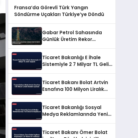
Fransa’da Görevli Türk Yangın
Söndürme Uçakları Türkiye’ye Döndü
Gabar Petrol Sahasında
Günlük Üretim Rekor
Seviyeye Ulaştı
Ticaret Bakanlığı E İhale
Sistemiyle 2 7 Milyar TL Gelir
Sağladı
Ticaret Bakanı Bolat Artvin
Esnafına 100 Milyon Liralık
Destek Açıkladı
Ticaret Bakanlığı Sosyal
Medya Reklamlarında Yeni
Dönemi Başlatıyor
Ticaret Bakanı Ömer Bolat