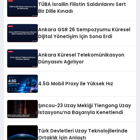
TÜBA İsrailin Filistin Saldırılarını Sert
Bir Dille Kınadı
Ankara GSR 26 Sempozyumu Küresel
Dijital Yönetişim İçin Sona Erdi
Ankara Küresel Telekomünikasyon
Dünyasını Ağırlıyor
4.5G Mobil Proxy ile Yüksek Hız
Şıncou-23 Uzay Mekiği Tiengong Uzay
İstasyonu’na Başarıyla Kenetlendi
Türk Devletleri Uzay Teknolojilerinde
Ortaklık İçin Anlaştı