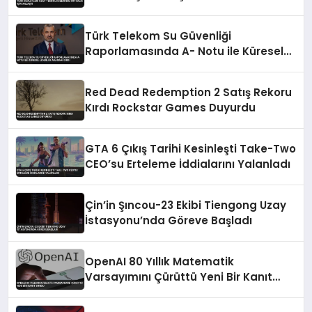
Türk Telekom Su Güvenliği
Raporlamasında A- Notu ile Küresel
Liderler Arasına Girdi
Red Dead Redemption 2 Satış Rekoru
Kırdı Rockstar Games Duyurdu
GTA 6 Çıkış Tarihi Kesinleşti Take-Two
CEO’su Erteleme İddialarını Yalanladı
Çin’in Şıncou-23 Ekibi Tiengong Uzay
İstasyonu’nda Göreve Başladı
OpenAI 80 Yıllık Matematik
Varsayımını Çürüttü Yeni Bir Kanıt
Sundu