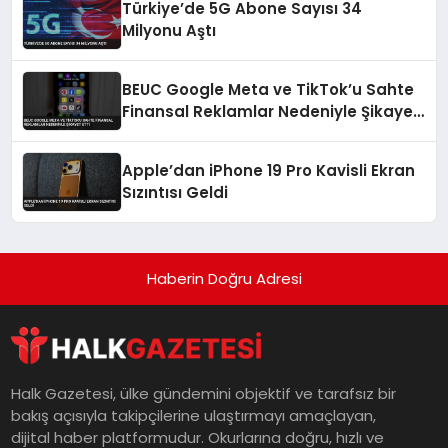
Türkiye’de 5G Abone Sayısı 34
Milyonu Aştı
BEUC Google Meta ve TikTok’u Sahte
Finansal Reklamlar Nedeniyle Şikayet
Etti
Apple’dan iPhone 19 Pro Kavisli Ekran
Sızıntısı Geldi
Haberin Doğru Adresi
Halk Gazetesi, ülke gündemini objektif ve tarafsız bir
bakış açısıyla takipçilerine ulaştırmayı amaçlayan,
dijital haber platformudur. Okurlarına doğru, hızlı ve