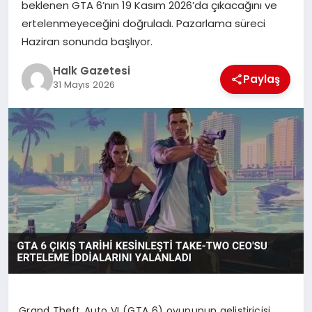
beklenen GTA 6’nın 19 Kasım 2026’da çıkacağını ve
ertelenmeyeceğini doğruladı. Pazarlama süreci
MAGAZIN
Haziran sonunda başlıyor.
Halk Gazetesi
SAĞLIK
Paylaş
31 Mayıs 2026
SIYASET
SPOR
TEKNOLOJI
YAŞAM
Grand Theft Auto VI (GTA 6) oyununun geliştiricisi