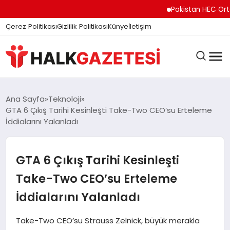
Pakistan HEC Orta Asy
Çerez Politikası
Gizlilik Politikası
Künye
İletişim
DÜNYA
Ana Sayfa
Teknoloji
GTA 6 Çıkış Tarihi Kesinleşti Take-Two CEO’su Erteleme
İddialarını Yalanladı
EĞITIM
GTA 6 Çıkış Tarihi Kesinleşti
EKONOMI
Take-Two CEO’su Erteleme
İddialarını Yalanladı
GÜNDEM
Take-Two CEO’su Strauss Zelnick, büyük merakla