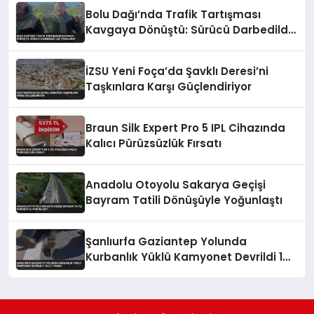
Bolu Dağı’nda Trafik Tartışması
Kavgaya Dönüştü: Sürücü Darbedildi,
Eşi Yaralandı
İZSU Yeni Foça’da Şavklı Deresi’ni
Taşkınlara Karşı Güçlendiriyor
Braun Silk Expert Pro 5 IPL Cihazında
Kalıcı Pürüzsüzlük Fırsatı
Anadolu Otoyolu Sakarya Geçişi
Bayram Tatili Dönüşüyle Yoğunlaştı
Şanlıurfa Gaziantep Yolunda
Kurbanlık Yüklü Kamyonet Devrildi 1
Ölü 1 Yaralı