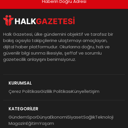
Haberin Doğru Adresi
Halk Gazetesi, ülke gündemini objektif ve tarafsız bir
bakış açısıyla takipçilerine ulaştırmayı amaçlayan,
dijital haber platformudur. Okurlarına doğru, hızlı ve
güvenilir bilgi sunma ilkesiyle, şeffaf ve sorumlu
gazetecilik anlayışını benimsiyoruz.
KURUMSAL
Çerez Politikası
Gizlilik Politikası
Künye
İletişim
KATEGORİLER
Gündem
Spor
Dünya
Ekonomi
Siyaset
Sağlık
Teknoloji
Magazin
Eğitim
Yaşam