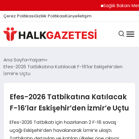
felix markets
felix markets finans
felix markets
felix markets pro
felix markets 360
Sağlık Bakanı Memişo
Çerez Politikası
Gizlilik Politikası
Künye
İletişim
DÜNYA
Ana Sayfa
Yaşam
Efes-2026 Tatbikatına Katılacak F-16’lar Eskişehir’den
İzmir’e Uçtu
EĞITIM
Efes-2026 Tatbikatına Katılacak
EKONOMI
F-16’lar Eskişehir’den İzmir’e Uçtu
Efes-2026 Tatbikatı için hazırlanan 2 F-16 savaş
GÜNDEM
uçağı Eskişehir’den havalanarak İzmir’e ulaştı.
Tatbikatın detayları ve katılan ülkeler öne çıkıyor.