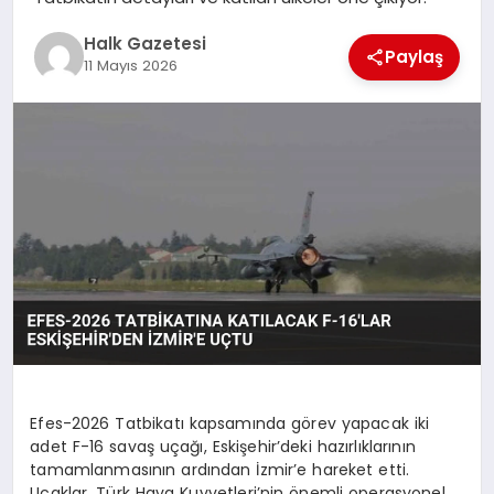
MAGAZIN
Halk Gazetesi
Paylaş
11 Mayıs 2026
SAĞLIK
SIYASET
SPOR
TEKNOLOJI
Efes-2026 Tatbikatı kapsamında görev yapacak iki
adet F-16 savaş uçağı, Eskişehir’deki hazırlıklarının
YAŞAM
tamamlanmasının ardından İzmir’e hareket etti.
Uçaklar, Türk Hava Kuvvetleri’nin önemli operasyonel