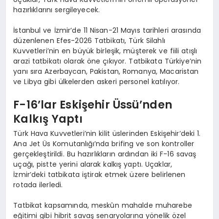
hazırlıklarını sergileyecek.
İstanbul ve İzmir’de 11 Nisan-21 Mayıs tarihleri arasında
düzenlenen Efes-2026 Tatbikatı, Türk Silahlı
Kuvvetleri’nin en büyük birleşik, müşterek ve fiili atışlı
arazi tatbikatı olarak öne çıkıyor. Tatbikata Türkiye’nin
yanı sıra Azerbaycan, Pakistan, Romanya, Macaristan
ve Libya gibi ülkelerden askeri personel katılıyor.
F-16’lar Eskişehir Üssü’nden
Kalkış Yaptı
Türk Hava Kuvvetleri’nin kilit üslerinden Eskişehir’deki 1.
Ana Jet Üs Komutanlığı’nda brifing ve son kontroller
gerçekleştirildi. Bu hazırlıkların ardından iki F-16 savaş
uçağı, pistte yerini alarak kalkış yaptı. Uçaklar,
İzmir’deki tatbikata iştirak etmek üzere belirlenen
rotada ilerledi.
Tatbikat kapsamında, meskûn mahalde muharebe
eğitimi gibi hibrit savaş senaryolarına yönelik özel