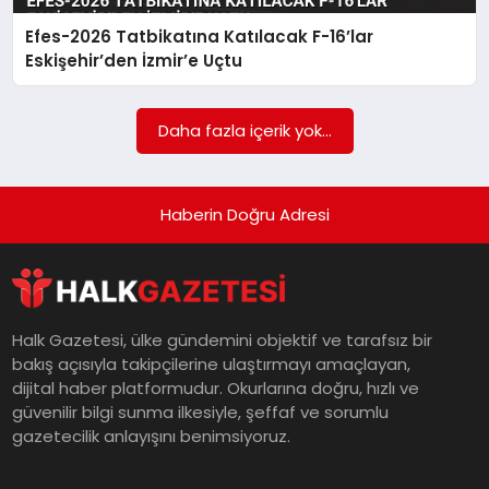
Efes-2026 Tatbikatına Katılacak F-16’lar
MAGAZIN
Eskişehir’den İzmir’e Uçtu
SAĞLIK
Daha fazla içerik yok...
SIYASET
Haberin Doğru Adresi
SPOR
Halk Gazetesi, ülke gündemini objektif ve tarafsız bir
bakış açısıyla takipçilerine ulaştırmayı amaçlayan,
TEKNOLOJI
dijital haber platformudur. Okurlarına doğru, hızlı ve
güvenilir bilgi sunma ilkesiyle, şeffaf ve sorumlu
gazetecilik anlayışını benimsiyoruz.
YAŞAM