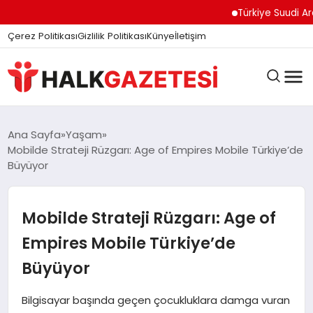
Türkiye Suudi Arabista
Çerez Politikası
Gizlilik Politikası
Künye
İletişim
DÜNYA
Ana Sayfa
Yaşam
Mobilde Strateji Rüzgarı: Age of Empires Mobile Türkiye’de
Büyüyor
EĞITIM
Mobilde Strateji Rüzgarı: Age of
EKONOMI
Empires Mobile Türkiye’de
Büyüyor
GÜNDEM
Bilgisayar başında geçen çocukluklara damga vuran