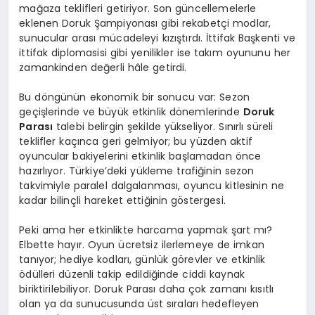
mağaza teklifleri getiriyor. Son güncellemelerle
eklenen Doruk Şampiyonası gibi rekabetçi modlar,
sunucular arası mücadeleyi kızıştırdı. İttifak Başkenti ve
ittifak diplomasisi gibi yenilikler ise takım oyununu her
zamankinden değerli hâle getirdi.
Bu döngünün ekonomik bir sonucu var: Sezon
geçişlerinde ve büyük etkinlik dönemlerinde
Doruk
Parası
talebi belirgin şekilde yükseliyor. Sınırlı süreli
teklifler kaçınca geri gelmiyor; bu yüzden aktif
oyuncular bakiyelerini etkinlik başlamadan önce
hazırlıyor. Türkiye’deki yükleme trafiğinin sezon
takvimiyle paralel dalgalanması, oyuncu kitlesinin ne
kadar bilinçli hareket ettiğinin göstergesi.
Peki ama her etkinlikte harcama yapmak şart mı?
Elbette hayır. Oyun ücretsiz ilerlemeye de imkan
tanıyor; hediye kodları, günlük görevler ve etkinlik
ödülleri düzenli takip edildiğinde ciddi kaynak
biriktirilebiliyor. Doruk Parası daha çok zamanı kısıtlı
olan ya da sunucusunda üst sıraları hedefleyen