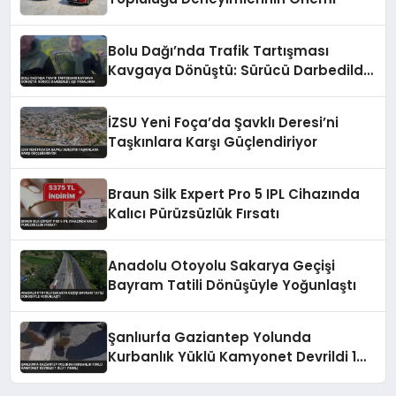
Bolu Dağı’nda Trafik Tartışması
Kavgaya Dönüştü: Sürücü Darbedildi,
Eşi Yaralandı
İZSU Yeni Foça’da Şavklı Deresi’ni
Taşkınlara Karşı Güçlendiriyor
Braun Silk Expert Pro 5 IPL Cihazında
Kalıcı Pürüzsüzlük Fırsatı
Anadolu Otoyolu Sakarya Geçişi
Bayram Tatili Dönüşüyle Yoğunlaştı
Şanlıurfa Gaziantep Yolunda
Kurbanlık Yüklü Kamyonet Devrildi 1
Ölü 1 Yaralı