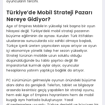
oyuncuların tercihi.
Türkiye’de Mobil Strateji Pazarı
Nereye Gidiyor?
Age of Empires Mobile’ın yükselişi tek başına bir oyun
hikayesi değil; Türkiye’deki mobil strateji pazarının
büyüme eğiliminin de aynası. Kurulan Türk ittifakları
uluslararası sunucularda söz sahibi olmaya başladı,
Türkçe içerik üreten yayıncıların sayısı artıyor ve oyun
içi ekonomiye yönelik talep her sezon yükseliyor.
Strateji türünün mobilde uzun soluklu olduğu
düşünüldüğünde bu tablo şaşırtıcı değil: Bir
imparatorluk kurmak aylar alıyor, oyuncular
hesaplarına yatırım yaptıkça bağlılık da artıyor.
PC sürümünün gelmesiyle oyunun önündeki büyüme
alanı daha da genişledi. Telefon, tablet ve bilgisayar
arasında kesintisiz geçiş yapabilen bir strateji oyunu,
hem eski Age of Empires hayranlarını hem de mobil
kuşağı aynı haritada buluşturuyor. Yasal
düzenlemelere uyumlu, Türkçe destekli ve büyüyen bir