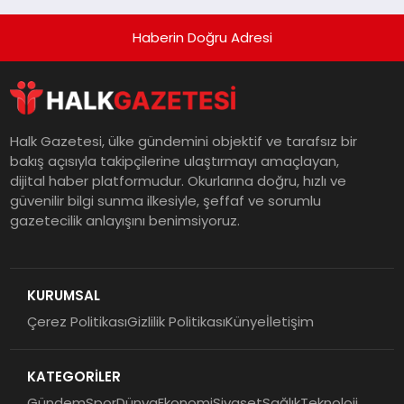
Haberin Doğru Adresi
Halk Gazetesi, ülke gündemini objektif ve tarafsız bir
bakış açısıyla takipçilerine ulaştırmayı amaçlayan,
dijital haber platformudur. Okurlarına doğru, hızlı ve
güvenilir bilgi sunma ilkesiyle, şeffaf ve sorumlu
gazetecilik anlayışını benimsiyoruz.
KURUMSAL
Çerez Politikası
Gizlilik Politikası
Künye
İletişim
KATEGORİLER
Gündem
Spor
Dünya
Ekonomi
Siyaset
Sağlık
Teknoloji