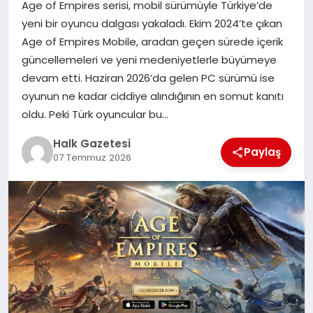
Age of Empires serisi, mobil sürümüyle Türkiye’de
yeni bir oyuncu dalgası yakaladı. Ekim 2024’te çıkan
MAGAZIN
Age of Empires Mobile, aradan geçen sürede içerik
güncellemeleri ve yeni medeniyetlerle büyümeye
devam etti. Haziran 2026’da gelen PC sürümü ise
SAĞLIK
oyunun ne kadar ciddiye alındığının en somut kanıtı
oldu. Peki Türk oyuncular bu…
SIYASET
Halk Gazetesi
Paylaş
07 Temmuz 2026
SPOR
TEKNOLOJI
YAŞAM