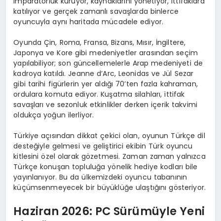
imparatorluk kuruyor, kaynaklarını yönetiyor, ittifaklara
katılıyor ve gerçek zamanlı savaşlarda binlerce
oyuncuyla aynı haritada mücadele ediyor.
Oyunda Çin, Roma, Fransa, Bizans, Mısır, İngiltere,
Japonya ve Kore gibi medeniyetler arasından seçim
yapılabiliyor; son güncellemelerle Arap medeniyeti de
kadroya katıldı. Jeanne d’Arc, Leonidas ve Jül Sezar
gibi tarihi figürlerin yer aldığı 70’ten fazla kahraman,
ordulara komuta ediyor. Kuşatma silahları, ittifak
savaşları ve sezonluk etkinlikler derken içerik takvimi
oldukça yoğun ilerliyor.
Türkiye açısından dikkat çekici olan, oyunun Türkçe dil
desteğiyle gelmesi ve geliştirici ekibin Türk oyuncu
kitlesini özel olarak gözetmesi. Zaman zaman yalnızca
Türkçe konuşan topluluğa yönelik hediye kodları bile
yayınlanıyor. Bu da ülkemizdeki oyuncu tabanının
küçümsenmeyecek bir büyüklüğe ulaştığını gösteriyor.
Haziran 2026: PC Sürümüyle Yeni