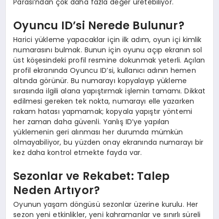
Parası’ndan çok daha fazla değer üretebiliyor.
Oyuncu ID’si Nerede Bulunur?
Harici yükleme yapacaklar için ilk adım, oyun içi kimlik
numarasını bulmak. Bunun için oyunu açıp ekranın sol
üst köşesindeki profil resmine dokunmak yeterli. Açılan
profil ekranında Oyuncu ID’si, kullanıcı adının hemen
altında görünür. Bu numarayı kopyalayıp yükleme
sırasında ilgili alana yapıştırmak işlemin tamamı. Dikkat
edilmesi gereken tek nokta, numarayı elle yazarken
rakam hatası yapmamak; kopyala yapıştır yöntemi
her zaman daha güvenli. Yanlış ID’ye yapılan
yüklemenin geri alınması her durumda mümkün
olmayabiliyor, bu yüzden onay ekranında numarayı bir
kez daha kontrol etmekte fayda var.
Sezonlar ve Rekabet: Talep
Neden Artıyor?
Oyunun yaşam döngüsü sezonlar üzerine kurulu. Her
sezon yeni etkinlikler, yeni kahramanlar ve sınırlı süreli