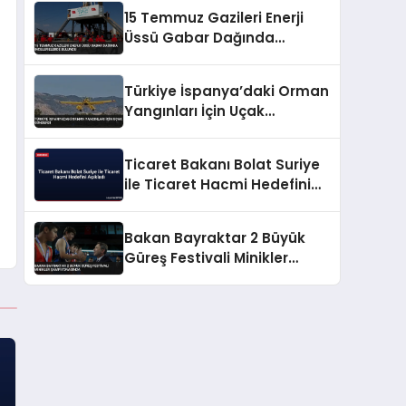
15 Temmuz Gazileri Enerji
Üssü Gabar Dağında
İncelemelerde Bulundu
Türkiye İspanya’daki Orman
Yangınları İçin Uçak
Gönderdi
Ticaret Bakanı Bolat Suriye
ile Ticaret Hacmi Hedefini
Açıkladı
Bakan Bayraktar 2 Büyük
Güreş Festivali Minikler
Şampiyonasında