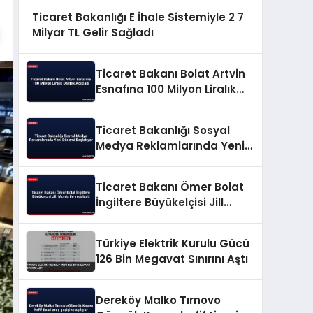
Ticaret Bakanlığı E İhale Sistemiyle 2 7
Milyar TL Gelir Sağladı
Ticaret Bakanı Bolat Artvin
Esnafına 100 Milyon Liralık
Destek Açıkladı
Ticaret Bakanlığı Sosyal
Medya Reklamlarında Yeni
Dönemi Başlatıyor
Ticaret Bakanı Ömer Bolat
İngiltere Büyükelçisi Jill
Morris ile vedalaştı
Türkiye Elektrik Kurulu Gücü
126 Bin Megavat Sınırını Aştı
Dereköy Malko Tırnovo