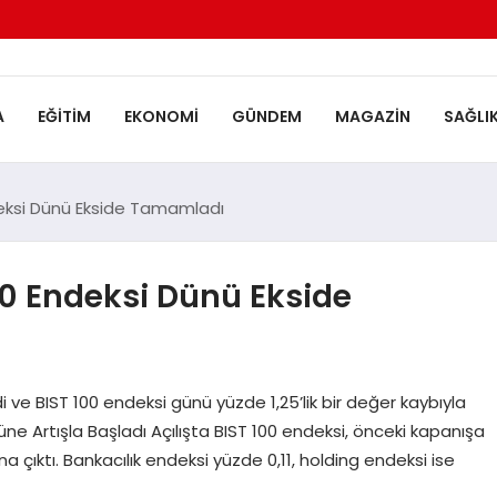
A
EĞITIM
EKONOMI
GÜNDEM
MAGAZIN
SAĞLI
deksi Dünü Ekside Tamamladı
00 Endeksi Dünü Ekside
ndi ve BIST 100 endeksi günü yüzde 1,25’lik bir değer kaybıyla
e Artışla Başladı Açılışta BIST 100 endeksi, önceki kapanışa
a çıktı. Bankacılık endeksi yüzde 0,11, holding endeksi ise