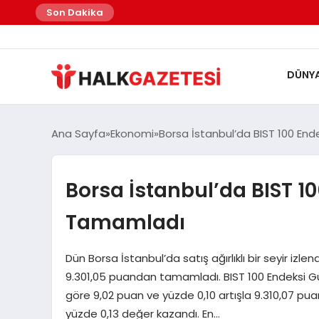
felix markets
felix markets finans
felix markets
felix markets pro
felix markets 360
Son Dakika
DÜNY
Ana Sayfa
Ekonomi
Borsa İstanbul’da BIST 100 En
Borsa İstanbul’da BIST 1
Tamamladı
Dün Borsa İstanbul’da satış ağırlıklı bir seyir izle
9.301,05 puandan tamamladı. BIST 100 Endeksi Gün
göre 9,02 puan ve yüzde 0,10 artışla 9.310,07 puan
yüzde 0,13 değer kazandı. En…