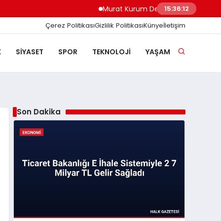
Murat Kurum Deprem Bölgesindeki İnşa Se
15:36:13
Çerez Politikası
Gizlilik Politikası
Künye
İletişim
K
SIYASET
SPOR
TEKNOLOJI
YAŞAM
Son Dakika