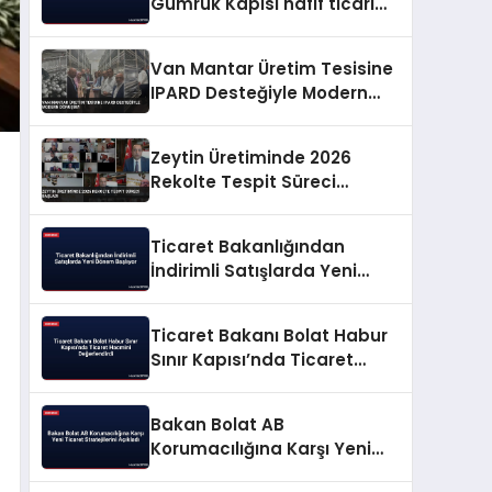
Gümrük Kapısı hafif ticari
araç geçişine açılıyor
Van Mantar Üretim Tesisine
IPARD Desteğiyle Modern
Dönüşüm
Zeytin Üretiminde 2026
Rekolte Tespit Süreci
Başladı
Ticaret Bakanlığından
İndirimli Satışlarda Yeni
Dönem Başlıyor
Ticaret Bakanı Bolat Habur
Sınır Kapısı’nda Ticaret
Hacmini Değerlendirdi
Bakan Bolat AB
Korumacılığına Karşı Yeni
Ticaret Stratejilerini Açıkladı