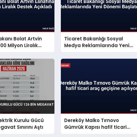
akanı Bolat Artvin
Ticaret Bakanlığı Sosyal
00 Milyon Liralık
Medya Reklamlarında Yeni
ıkladı
Dönemi Başlatıyor
lektrik Kurulu Gücü
Dereköy Malko Tırnovo
gavat Sınırını Aştı
Gümrük Kapısı hafif ticari
araç geçişine açılıyor