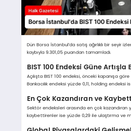
Dün Borsa İstanbul’da satış ağırlıklı bir seyir iz
kaybıyla 9.301,05 puandan tamamladı.
BIST 100 Endeksi Güne Artışla 
Açılışta BIST 100 endeksi, önceki kapanışa göre 
Bankacılık endeksi yüzde 0,11, holding endeksi i
En Çok Kazandıran ve Kaybetti
Sektör endeksleri arasında en çok kazandıran yü
kaybettirenler ise yüzde 0,29 ile ulaştırma ve m
Global Piyasalardaki Gelişmel