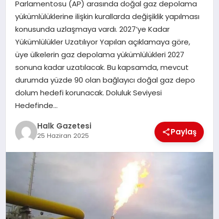
Parlamentosu (AP) arasında doğal gaz depolama
yükümlülüklerine ilişkin kurallarda değişiklik yapılması
MAGAZIN
konusunda uzlaşmaya vardı. 2027’ye Kadar
Yükümlülükler Uzatılıyor Yapılan açıklamaya göre,
üye ülkelerin gaz depolama yükümlülükleri 2027
SAĞLIK
sonuna kadar uzatılacak. Bu kapsamda, mevcut
durumda yüzde 90 olan bağlayıcı doğal gaz depo
SIYASET
dolum hedefi korunacak. Doluluk Seviyesi
Hedefinde…
Halk Gazetesi
SPOR
Paylaş
25 Haziran 2025
TEKNOLOJI
YAŞAM