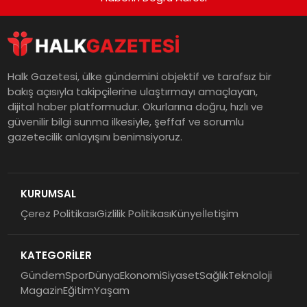
Halk Gazetesi, ülke gündemini objektif ve tarafsız bir
bakış açısıyla takipçilerine ulaştırmayı amaçlayan,
dijital haber platformudur. Okurlarına doğru, hızlı ve
güvenilir bilgi sunma ilkesiyle, şeffaf ve sorumlu
gazetecilik anlayışını benimsiyoruz.
KURUMSAL
Çerez Politikası
Gizlilik Politikası
Künye
İletişim
KATEGORİLER
Gündem
Spor
Dünya
Ekonomi
Siyaset
Sağlık
Teknoloji
Magazin
Eğitim
Yaşam