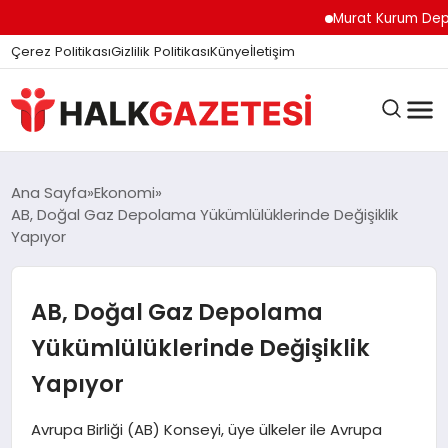
felix markets
felix markets finans
felix markets
felix markets pro
felix markets 360
Murat Kurum Deprem B
Çerez Politikası
Gizlilik Politikası
Künye
İletişim
DÜNYA
Ana Sayfa
Ekonomi
AB, Doğal Gaz Depolama Yükümlülüklerinde Değişiklik
Yapıyor
EĞITIM
AB, Doğal Gaz Depolama
EKONOMI
Yükümlülüklerinde Değişiklik
Yapıyor
GÜNDEM
Avrupa Birliği (AB) Konseyi, üye ülkeler ile Avrupa