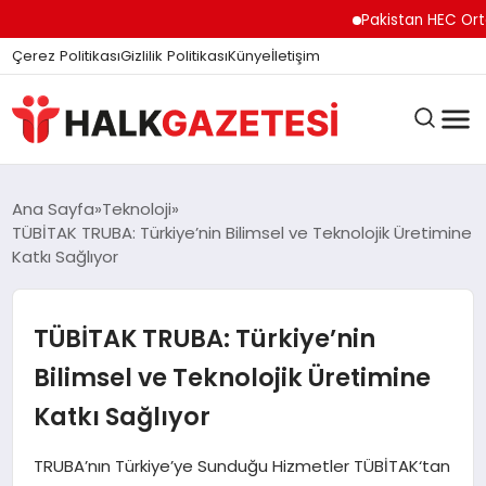
Pakistan HEC Orta Asy
Çerez Politikası
Gizlilik Politikası
Künye
İletişim
DÜNYA
Ana Sayfa
Teknoloji
TÜBİTAK TRUBA: Türkiye’nin Bilimsel ve Teknolojik Üretimine
Katkı Sağlıyor
EĞITIM
TÜBİTAK TRUBA: Türkiye’nin
EKONOMI
Bilimsel ve Teknolojik Üretimine
Katkı Sağlıyor
GÜNDEM
TRUBA’nın Türkiye’ye Sunduğu Hizmetler TÜBİTAK‘tan