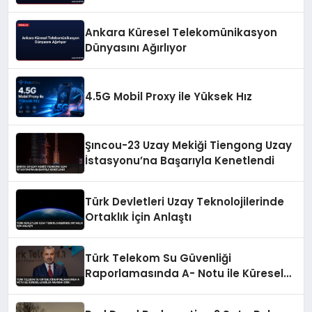
Ankara Küresel Telekomünikasyon
Dünyasını Ağırlıyor
4.5G Mobil Proxy ile Yüksek Hız
Şıncou-23 Uzay Mekiği Tiengong Uzay
İstasyonu’na Başarıyla Kenetlendi
Türk Devletleri Uzay Teknolojilerinde
Ortaklık İçin Anlaştı
Türk Telekom Su Güvenliği
Raporlamasında A- Notu ile Küresel
Liderler Arasına Girdi