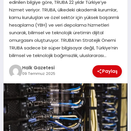
edinilen bilgiye göre, TRUBA 22 yıldır Türkiye’ye
hizmet veriyor. TRUBA, ülkedeki akademik kurumlar,
MAGAZIN
kamu kuruluşları ve özel sektör için yüksek başarımlı
hesaplama (YBH) ve veri depolama hizmetleri
sunarak, bilimsel ve teknolojik üretimin dijital
SAĞLIK
omurgasını oluşturuyor. TRUBA’nın Stratejik Önemi
TRUBA sadece bir süper bilgisayar değil, Türkiye’nin
SIYASET
bilimsel ve teknolojik bağımsızlık, uluslararası…
Halk Gazetesi
Paylaş
09 Temmuz 2025
SPOR
TEKNOLOJI
YAŞAM