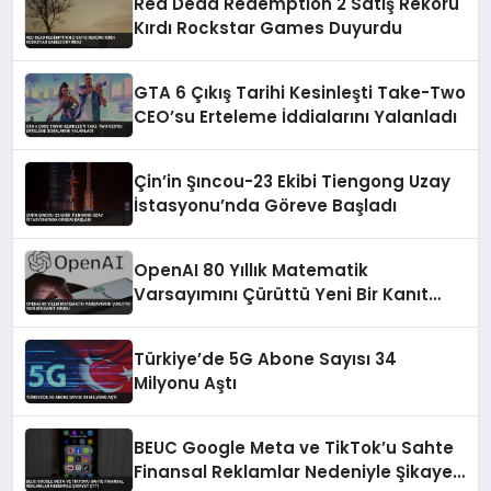
Red Dead Redemption 2 Satış Rekoru
Kırdı Rockstar Games Duyurdu
GTA 6 Çıkış Tarihi Kesinleşti Take-Two
CEO’su Erteleme İddialarını Yalanladı
Çin’in Şıncou-23 Ekibi Tiengong Uzay
İstasyonu’nda Göreve Başladı
OpenAI 80 Yıllık Matematik
Varsayımını Çürüttü Yeni Bir Kanıt
Sundu
Türkiye’de 5G Abone Sayısı 34
Milyonu Aştı
BEUC Google Meta ve TikTok’u Sahte
Finansal Reklamlar Nedeniyle Şikayet