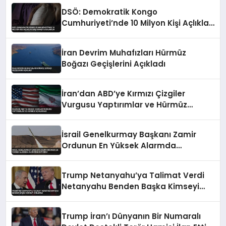
DSÖ: Demokratik Kongo
Cumhuriyeti’nde 10 Milyon Kişi Açlıkla
Karşı Karşıya Kalabilir
İran Devrim Muhafızları Hürmüz
Boğazı Geçişlerini Açıkladı
İran’dan ABD’ye Kırmızı Çizgiler
Vurgusu Yaptırımlar ve Hürmüz
Açıklaması
İsrail Genelkurmay Başkanı Zamir
Ordunun En Yüksek Alarmda
Olduğunu Duyurdu
Trump Netanyahu’ya Talimat Verdi
Netanyahu Benden Başka Kimseyi
Dinlemez
Trump İran’ı Dünyanın Bir Numaralı