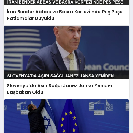
İran Bender Abbas ve Basra Körfezi’nde Peş Peşe
Patlamalar Duyuldu
Slovenya’da Aşırı Sağcı Janez Jansa Yeniden
Başbakan Oldu