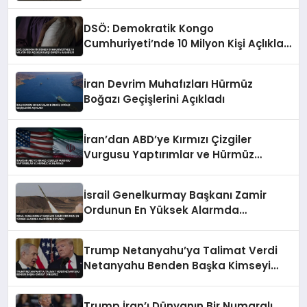
Hale Getirildi
DSÖ: Demokratik Kongo
Cumhuriyeti’nde 10 Milyon Kişi Açlıkla
Karşı Karşıya Kalabilir
İran Devrim Muhafızları Hürmüz
Boğazı Geçişlerini Açıkladı
İran’dan ABD’ye Kırmızı Çizgiler
Vurgusu Yaptırımlar ve Hürmüz
Açıklaması
İsrail Genelkurmay Başkanı Zamir
Ordunun En Yüksek Alarmda
Olduğunu Duyurdu
Trump Netanyahu’ya Talimat Verdi
Netanyahu Benden Başka Kimseyi
Dinlemez
Trump İran’ı Dünyanın Bir Numaralı