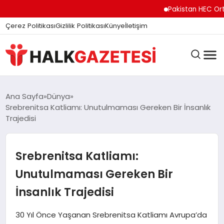
Pakistan HEC Orta Asy
Çerez Politikası
Gizlilik Politikası
Künye
İletişim
DÜNYA
Ana Sayfa
Dünya
Srebrenitsa Katliamı: Unutulmaması Gereken Bir İnsanlık
Trajedisi
EĞITIM
Srebrenitsa Katliamı:
EKONOMI
Unutulmaması Gereken Bir
İnsanlık Trajedisi
GÜNDEM
30 Yıl Önce Yaşanan Srebrenitsa Katliamı Avrupa’da