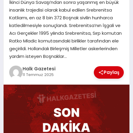
İkinci Dünya Savaşı’ndan sonra yaşanmış en büyük
insanlık trajedisi olarak kabul edilen Srebrenitsa
MAGAZIN
Katliamı, en az 8 bin 372 Boşnak sivilin hunharca
katledilmesiyle sonuçlandı. Srebrenitsa’nın İşgali ve
Acı Gerçekler 1995 yılında Srebrenitsa, Sırp komutan
SAĞLIK
Ratko Mladic komutasındaki birlikler tarafından ele
geçirildi. Hollandalı Birleşmiş Milletler askerlerinden
SIYASET
yardım isteyen Boşnaklar…
Halk Gazetesi
Paylaş
11 Temmuz 2025
SPOR
TEKNOLOJI
YAŞAM