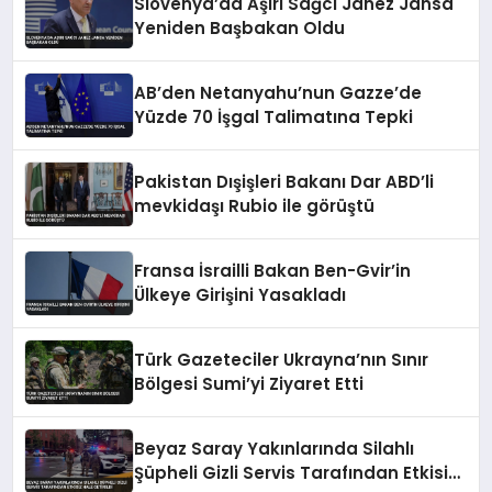
Slovenya’da Aşırı Sağcı Janez Jansa
Yeniden Başbakan Oldu
AB’den Netanyahu’nun Gazze’de
Yüzde 70 İşgal Talimatına Tepki
Pakistan Dışişleri Bakanı Dar ABD’li
mevkidaşı Rubio ile görüştü
Fransa İsrailli Bakan Ben-Gvir’in
Ülkeye Girişini Yasakladı
Türk Gazeteciler Ukrayna’nın Sınır
Bölgesi Sumi’yi Ziyaret Etti
Beyaz Saray Yakınlarında Silahlı
Şüpheli Gizli Servis Tarafından Etkisiz