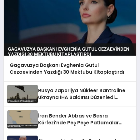
Gagavuzya Başkanı Evghenia Gutul
Cezaevinden Yazdığı 30 Mektubu Kitaplaştırdı
Rusya Zaporijya Nükleer Santraline
Ukrayna İHA Saldırısı Düzenledi
İddiasında Bulundu
İran Bender Abbas ve Basra
Körfezi’nde Peş Peşe Patlamalar
Duyuldu