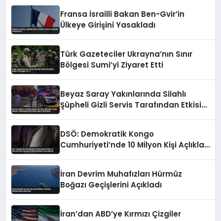
Fransa İsrailli Bakan Ben-Gvir’in
Ülkeye Girişini Yasakladı
Türk Gazeteciler Ukrayna’nın Sınır
Bölgesi Sumi’yi Ziyaret Etti
Beyaz Saray Yakınlarında Silahlı
Şüpheli Gizli Servis Tarafından Etkisiz
Hale Getirildi
DSÖ: Demokratik Kongo
Cumhuriyeti’nde 10 Milyon Kişi Açlıkla
Karşı Karşıya Kalabilir
İran Devrim Muhafızları Hürmüz
Boğazı Geçişlerini Açıkladı
İran’dan ABD’ye Kırmızı Çizgiler