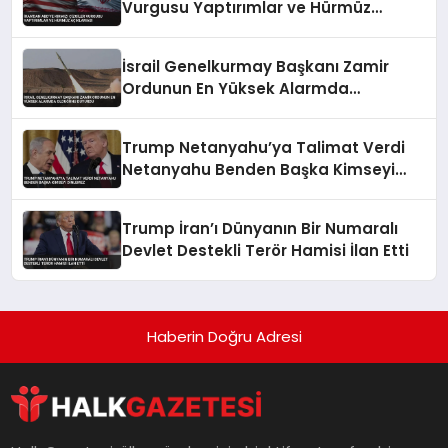
Vurgusu Yaptırımlar ve Hürmüz
Açıklaması
İsrail Genelkurmay Başkanı Zamir
Ordunun En Yüksek Alarmda
Olduğunu Duyurdu
Trump Netanyahu’ya Talimat Verdi
Netanyahu Benden Başka Kimseyi
Dinlemez
Trump İran’ı Dünyanın Bir Numaralı
Devlet Destekli Terör Hamisi İlan Etti
Haberin Doğru Adresi