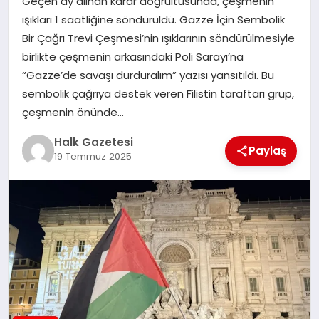
Geçen ay alınan karar doğrultusunda, çeşmenin
ışıkları 1 saatliğine söndürüldü. Gazze İçin Sembolik
MAGAZIN
Bir Çağrı Trevi Çeşmesi’nin ışıklarının söndürülmesiyle
birlikte çeşmenin arkasındaki Poli Sarayı’na
“Gazze’de savaşı durduralım” yazısı yansıtıldı. Bu
SAĞLIK
sembolik çağrıya destek veren Filistin taraftarı grup,
çeşmenin önünde…
SIYASET
Halk Gazetesi
Paylaş
19 Temmuz 2025
SPOR
TEKNOLOJI
YAŞAM