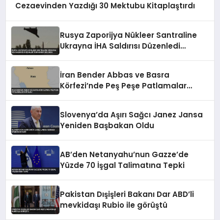
Cezaevinden Yazdığı 30 Mektubu Kitaplaştırdı
Rusya Zaporijya Nükleer Santraline
Ukrayna İHA Saldırısı Düzenledi
İddiasında Bulundu
İran Bender Abbas ve Basra
Körfezi’nde Peş Peşe Patlamalar
Duyuldu
Slovenya’da Aşırı Sağcı Janez Jansa
Yeniden Başbakan Oldu
AB’den Netanyahu’nun Gazze’de
Yüzde 70 İşgal Talimatına Tepki
Pakistan Dışişleri Bakanı Dar ABD’li
mevkidaşı Rubio ile görüştü