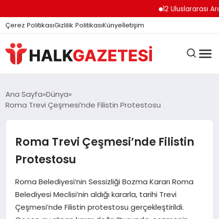
12 Uluslararası Arap D
Çerez Politikası
Gizlilik Politikası
Künye
İletişim
DÜNYA
Ana Sayfa
Dünya
Roma Trevi Çeşmesi’nde Filistin Protestosu
EĞITIM
Roma Trevi Çeşmesi’nde Filistin
Protestosu
EKONOMI
Roma Belediyesi’nin Sessizliği Bozma Kararı Roma
Belediyesi Meclisi’nin aldığı kararla, tarihi Trevi
GÜNDEM
Çeşmesi’nde Filistin protestosu gerçekleştirildi.