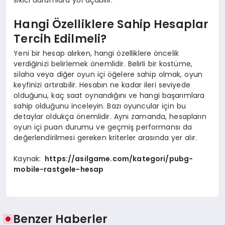
sıkıcı durumlara yol açabilir.
Hangi Özelliklere Sahip Hesaplar
Tercih Edilmeli?
Yeni bir hesap alırken, hangi özelliklere öncelik
verdiğinizi belirlemek önemlidir. Belirli bir kostüme,
silaha veya diğer oyun içi öğelere sahip olmak, oyun
keyfinizi artırabilir. Hesabın ne kadar ileri seviyede
olduğunu, kaç saat oynandığını ve hangi başarımlara
sahip olduğunu inceleyin. Bazı oyuncular için bu
detaylar oldukça önemlidir. Aynı zamanda, hesapların
oyun içi puan durumu ve geçmiş performansı da
değerlendirilmesi gereken kriterler arasında yer alır.
Kaynak:
https://asilgame.com/kategori/pubg-
mobile-rastgele-hesap
Benzer Haberler