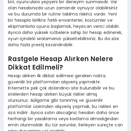
biri, oyunculara yepyeni bir deneyim sunmasıdır. Var
olan hesabınızda uzun zamandır oynuyor olabilirsiniz
ve bu durumda bir rutine takılma riskiniz vardır. Yeni
bir hesapla birlikte farklı envanterler, kostümler ve
ekipmanlarla oyuna başlamak, heyecan verici olabilir.
Ayrıca daha yüksek rütbelere sahip bir hesap edinerek,
oyun içindeki sıralamanızı yükseltebilirsiniz. Bu da size
daha fazla prestij kazandırabilir.
Rastgele Hesap Alırken Nelere
Dikkat Edilmeli?
Hesap alırken ilk dikkat edilmesi gereken nokta,
güvenilir bir platformdan alışveriş yapmaktır.
İnternette pek çok dolandırıcı site bulunabilir ve bu
sitelerden hesap alırken büyük riskler almış
olursunuz. Asilgame gibi tanınmış ve güvenilir
platformlar üzerinden alışveriş yapmak, bu riskleri en
aza indirir. Ayrıca satın alacağınız hesabın daha önce
herhangi bir yasaklama veya kısıtlama almadığından
emin olunmalıdır. Bu tür sorunlar, ilerleyen süreçte can