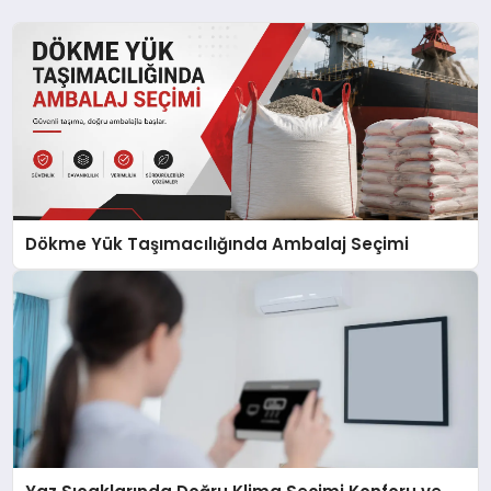
Dökme Yük Taşımacılığında Ambalaj Seçimi