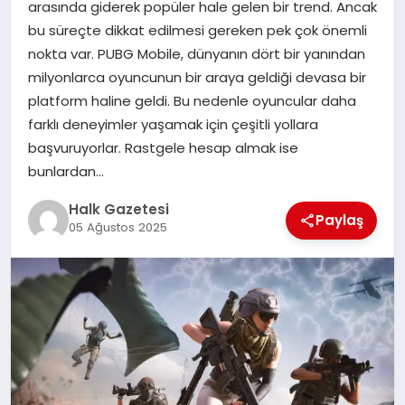
arasında giderek popüler hale gelen bir trend. Ancak
bu süreçte dikkat edilmesi gereken pek çok önemli
MAGAZIN
nokta var. PUBG Mobile, dünyanın dört bir yanından
milyonlarca oyuncunun bir araya geldiği devasa bir
platform haline geldi. Bu nedenle oyuncular daha
SAĞLIK
farklı deneyimler yaşamak için çeşitli yollara
başvuruyorlar. Rastgele hesap almak ise
SIYASET
bunlardan…
Halk Gazetesi
Paylaş
05 Ağustos 2025
SPOR
TEKNOLOJI
YAŞAM