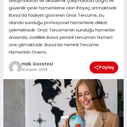
anlaşmalarda ve akademik çalışmalarda doğru ve
güvenilir çeviri hizmetlerine olan ihtiyaç artmaktadır.
MAGAZIN
Bursa’da faaliyet gösteren Onat Tercüme, bu
alanda sunduğu profesyonel hizmetlerle dikkat
çekmektedir. Onat Tercüme’nin sunduğu hizmetler
SAĞLIK
arasında, özellikle Bursa yeminli tercüman hizmeti
öne çıkmaktadır. Bursa’da Yeminli Tercüme
Hizmetinin Önemi…
SIYASET
Halk Gazetesi
Paylaş
10 Kasım 2025
SPOR
TEKNOLOJI
YAŞAM