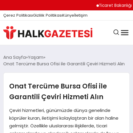
felix markets
felix markets finans
felix markets
felix markets pro
felix markets 360
Ticaret Bakanlığı E İhal
Çerez Politikası
Gizlilik Politikası
Künye
İletişim
DÜNYA
Ana Sayfa
Yaşam
Onat Tercüme Bursa Ofisi ile Garantili Çeviri Hizmeti Alın
EĞITIM
Onat Tercüme Bursa Ofisi ile
Garantili Çeviri Hizmeti Alın
EKONOMI
Çeviri hizmetleri, günümüzde dünya genelinde
köprüler kuran, iletişimi kolaylaştıran bir alan haline
GÜNDEM
gelmiştir. Özellikle uluslararası ilişkilerde, ticari