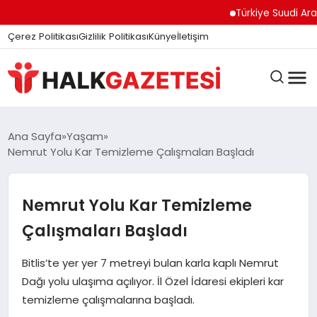
Türkiye Suudi Arabist
Çerez Politikası
Gizlilik Politikası
Künye
İletişim
DÜNYA
Ana Sayfa
Yaşam
Nemrut Yolu Kar Temizleme Çalışmaları Başladı
EĞITIM
Nemrut Yolu Kar Temizleme
Çalışmaları Başladı
EKONOMI
Bitlis’te yer yer 7 metreyi bulan karla kaplı Nemrut
Dağı yolu ulaşıma açılıyor. İl Özel İdaresi ekipleri kar
GÜNDEM
temizleme çalışmalarına başladı.