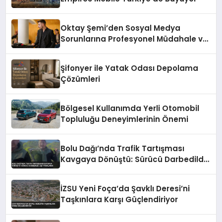
Oktay Şemi’den Sosyal Medya
Sorunlarına Profesyonel Müdahale ve
Hızlı Çözüm Desteği
Şifonyer ile Yatak Odası Depolama
Çözümleri
Bölgesel Kullanımda Yerli Otomobil
Topluluğu Deneyimlerinin Önemi
Bolu Dağı’nda Trafik Tartışması
Kavgaya Dönüştü: Sürücü Darbedildi,
Eşi Yaralandı
İZSU Yeni Foça’da Şavklı Deresi’ni
Taşkınlara Karşı Güçlendiriyor