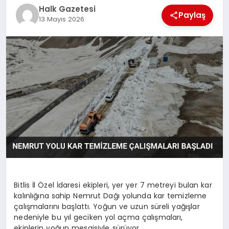
Halk Gazetesi
Paylaş
MAGAZIN
13 Mayıs 2026
SAĞLIK
SIYASET
SPOR
TEKNOLOJI
Bitlis İl Özel İdaresi ekipleri, yer yer 7 metreyi bulan kar
kalınlığına sahip Nemrut Dağı yolunda kar temizleme
çalışmalarını başlattı. Yoğun ve uzun süreli yağışlar
YAŞAM
nedeniyle bu yıl geciken yol açma çalışmaları,
ekiplerin yoğun mesaisiyle sürüyor.