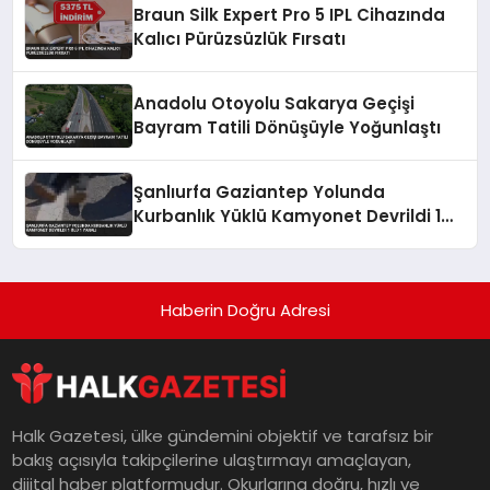
Braun Silk Expert Pro 5 IPL Cihazında
Kalıcı Pürüzsüzlük Fırsatı
Anadolu Otoyolu Sakarya Geçişi
Bayram Tatili Dönüşüyle Yoğunlaştı
Şanlıurfa Gaziantep Yolunda
Kurbanlık Yüklü Kamyonet Devrildi 1
Ölü 1 Yaralı
Haberin Doğru Adresi
Halk Gazetesi, ülke gündemini objektif ve tarafsız bir
bakış açısıyla takipçilerine ulaştırmayı amaçlayan,
dijital haber platformudur. Okurlarına doğru, hızlı ve