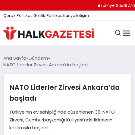
Türkiye Suudi Arabis
Çerez Politikası
Gizlilik Politikası
Künye
İletişim
DÜNYA
Ana Sayfa
Gündem
NATO Liderler Zirvesi Ankara’da başladı
EĞITIM
NATO Liderler Zirvesi Ankara’da
başladı
EKONOMI
Türkiye’nin ev sahipliğinde düzenlenen 36. NATO
Zirvesi, Cumhurbaşkanlığı Külliyesi’nde liderlerin
GÜNDEM
katılımıyla başladı.