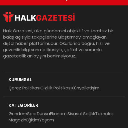
Halk Gazetesi, ülke gündemini objektif ve tarafsız bir
bakış açısıyla takipçilerine ulaştırmayı amaçlayan,
dijital haber platformudur. Okurlarına doğru, hızlı ve
güvenilir bilgi sunma ilkesiyle, şeffaf ve sorumlu
gazetecilik anlayışını benimsiyoruz.
KURUMSAL
Çerez Politikası
Gizlilik Politikası
Künye
İletişim
KATEGORİLER
Gündem
Spor
Dünya
Ekonomi
Siyaset
Sağlık
Teknoloji
Magazin
Eğitim
Yaşam