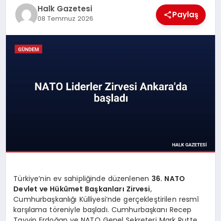
Halk Gazetesi
Paylaş
MAGAZIN
08 Temmuz 2026
SAĞLIK
SIYASET
SPOR
TEKNOLOJI
Türkiye’nin ev sahipliğinde düzenlenen
36. NATO
Devlet ve Hükûmet Başkanları Zirvesi
,
Cumhurbaşkanlığı Külliyesi’nde gerçekleştirilen resmî
YAŞAM
karşılama töreniyle başladı. Cumhurbaşkanı Recep
Tayyip Erdoğan ve NATO Genel Sekreteri Mark Rutte,