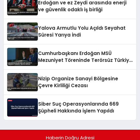
Erdoğan ve ez Zeydi arasında enerji
ve güvenlik odaklı iş birliği
Yalova Armutlu Yolu Açıldı Seyahat
Süresi Yarıya İndi
Cumhurbaşkanı Erdoğan MSÜ
Mezuniyet Töreninde Terörsüz Türkiye
Vurgusu
Nizip Organize Sanayi Bölgesine
Çevre Kirliliği Cezası
Siber Suç Operasyonlarında 669
Şüpheli Hakkında İşlem Yapıldı
Haberin Doğru Adresi