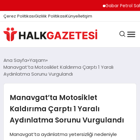
Gabar Petrol Sahasın
Çerez Politikası
Gizlilik Politikası
Künye
İletişim
DÜNYA
Ana Sayfa
Yaşam
Manavgat’ta Motosiklet Kaldırıma Çarptı 1 Yaralı
Aydınlatma Sorunu Vurgulandı
EĞITIM
Manavgat’ta Motosiklet
EKONOMI
Kaldırıma Çarptı 1 Yaralı
Aydınlatma Sorunu Vurgulandı
GÜNDEM
Manavgat’ta aydınlatma yetersizliği nedeniyle