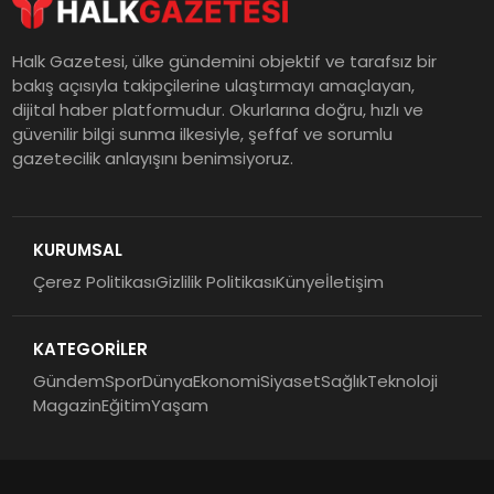
Halk Gazetesi, ülke gündemini objektif ve tarafsız bir
bakış açısıyla takipçilerine ulaştırmayı amaçlayan,
dijital haber platformudur. Okurlarına doğru, hızlı ve
güvenilir bilgi sunma ilkesiyle, şeffaf ve sorumlu
gazetecilik anlayışını benimsiyoruz.
KURUMSAL
Çerez Politikası
Gizlilik Politikası
Künye
İletişim
KATEGORİLER
Gündem
Spor
Dünya
Ekonomi
Siyaset
Sağlık
Teknoloji
Magazin
Eğitim
Yaşam