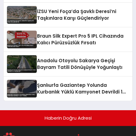
Eşi Yaralandı
İZSU Yeni Foça’da Şavklı Deresi’ni
Taşkınlara Karşı Güçlendiriyor
Braun Silk Expert Pro 5 IPL Cihazında
Kalıcı Pürüzsüzlük Fırsatı
Anadolu Otoyolu Sakarya Geçişi
Bayram Tatili Dönüşüyle Yoğunlaştı
Şanlıurfa Gaziantep Yolunda
Kurbanlık Yüklü Kamyonet Devrildi 1
Ölü 1 Yaralı
Haberin Doğru Adresi