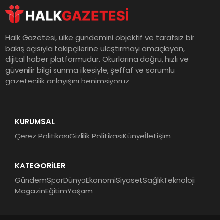
Halk Gazetesi, ülke gündemini objektif ve tarafsız bir
bakış açısıyla takipçilerine ulaştırmayı amaçlayan,
dijital haber platformudur. Okurlarına doğru, hızlı ve
güvenilir bilgi sunma ilkesiyle, şeffaf ve sorumlu
gazetecilik anlayışını benimsiyoruz.
KURUMSAL
Çerez Politikası
Gizlilik Politikası
Künye
İletişim
KATEGORİLER
Gündem
Spor
Dünya
Ekonomi
Siyaset
Sağlık
Teknoloji
Magazin
Eğitim
Yaşam