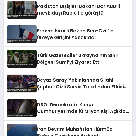
Pakistan Dışişleri Bakanı Dar ABD’li
mevkidaşı Rubio ile görüştü
Fransa İsrailli Bakan Ben-Gvir’in
Ülkeye Girişini Yasakladı
Türk Gazeteciler Ukrayna’nın Sınır
Bölgesi Sumi’yi Ziyaret Etti
Beyaz Saray Yakınlarında Silahlı
Şüpheli Gizli Servis Tarafından Etkisiz
Hale Getirildi
DSÖ: Demokratik Kongo
Cumhuriyeti’nde 10 Milyon Kişi Açlıkla
Karşı Karşıya Kalabilir
İran Devrim Muhafızları Hürmüz
Boğazı Geçişlerini Açıkladı