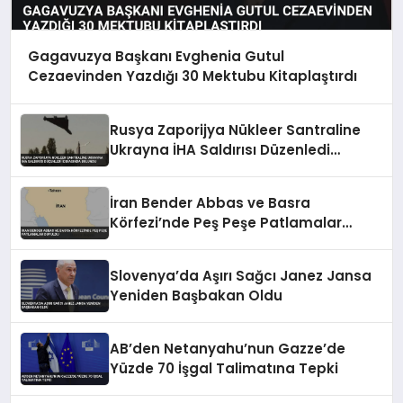
Gagavuzya Başkanı Evghenia Gutul
Cezaevinden Yazdığı 30 Mektubu Kitaplaştırdı
Rusya Zaporijya Nükleer Santraline
Ukrayna İHA Saldırısı Düzenledi
İddiasında Bulundu
İran Bender Abbas ve Basra
Körfezi’nde Peş Peşe Patlamalar
Duyuldu
Slovenya’da Aşırı Sağcı Janez Jansa
Yeniden Başbakan Oldu
AB’den Netanyahu’nun Gazze’de
Yüzde 70 İşgal Talimatına Tepki