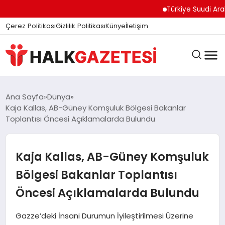
Türkiye Suudi Arabist
Çerez Politikası
Gizlilik Politikası
Künye
İletişim
DÜNYA
Ana Sayfa
Dünya
Kaja Kallas, AB-Güney Komşuluk Bölgesi Bakanlar
Toplantısı Öncesi Açıklamalarda Bulundu
EĞITIM
Kaja Kallas, AB-Güney Komşuluk
EKONOMI
Bölgesi Bakanlar Toplantısı
Öncesi Açıklamalarda Bulundu
GÜNDEM
Gazze’deki İnsani Durumun İyileştirilmesi Üzerine