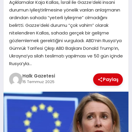
Açıklamalar Kaja Kallas, İsrail ile Gazze’deki insani
durumun iyileştirilmesine yönelik varılan anlaşmanın
MAGAZIN
ardından sahada “yeterli iyileşme” olmadığını
belirtti. Gazze’deki durumu “çok vahim” olarak
nitelendiren Kallas, sahada gerçek bir gelişme
SAĞLIK
gözlemlemek gerektiğini vurguladı. ABD’nin Rusya’ya
Gümrük Tarifesi Çıkışı ABD Başkanı Donald Trump’ın,
SIYASET
Ukrayna’ya silah teslimatı yapılması ve 50 gün içinde
Rusya’yla…
Halk Gazetesi
SPOR
Paylaş
15 Temmuz 2025
TEKNOLOJI
YAŞAM