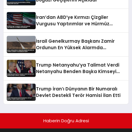
İran’dan ABD’ye Kırmızı Çizgiler
Vurgusu Yaptırımlar ve Hürmüz
Açıklaması
İsrail Genelkurmay Başkanı Zamir
Ordunun En Yüksek Alarmda
Olduğunu Duyurdu
Trump Netanyahu’ya Talimat Verdi
Netanyahu Benden Başka Kimseyi
Dinlemez
Trump İran’ı Dünyanın Bir Numaralı
Devlet Destekli Terör Hamisi İlan Etti
Haberin Doğru Adresi