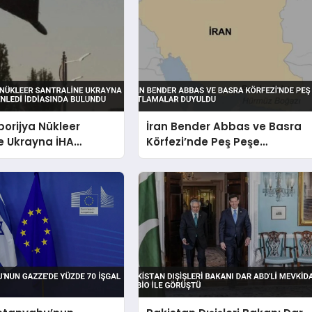
orijya Nükleer
İran Bender Abbas ve Basra
e Ukrayna İHA
Körfezi’nde Peş Peşe
 Düzenledi İddiasında
Patlamalar Duyuldu