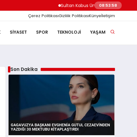
Sultan Kabus Üniversitesi Afaq Programı Ba
08:53:59
Çerez Politikası
Gizlilik Politikası
Künye
İletişim
K
SIYASET
SPOR
TEKNOLOJI
YAŞAM
Son Dakika