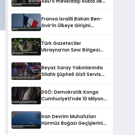
ABD’li mevkidaşı Rubio ile
görüştü
Fransa İsrailli Bakan Ben-
Gvir’in Ülkeye Girişini
Yasakladı
Türk Gazeteciler
Ukrayna’nın Sınır Bölgesi
Sumi’yi Ziyaret Etti
Beyaz Saray Yakınlarında
Silahlı Şüpheli Gizli Servis
Tarafından Etkisiz Hale
Getirildi
DSÖ: Demokratik Kongo
Cumhuriyeti’nde 10 Milyon
Kişi Açlıkla Karşı Karşıya
Kalabilir
İran Devrim Muhafızları
Hürmüz Boğazı Geçişlerini
Açıkladı