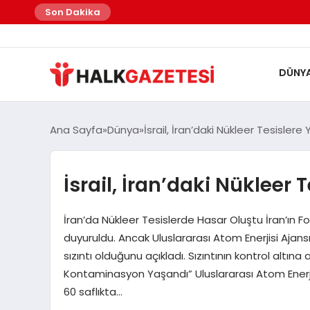
felix markets
felix markets finans
felix markets
felix markets pro
felix markets 360
Son Dakika
DÜNY
Ana Sayfa
Dünya
İsrail, İran’daki Nükleer Tesislere Y
İsrail, İran’daki Nükleer T
İran’da Nükleer Tesislerde Hasar Oluştu İran’ın Fo
duyuruldu. Ancak Uluslararası Atom Enerjisi Ajan
sızıntı olduğunu açıkladı. Sızıntının kontrol altın
Kontaminasyon Yaşandı” Uluslararası Atom Enerjis
60 saflıkta…