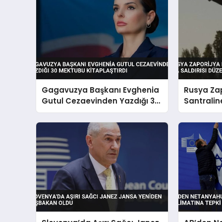
Gagavuzya Başkanı Evghenia
Rusya Zap
Gutul Cezaevinden Yazdığı 30
Santralin
Mektubu Kitaplaştırdı
Saldırısı
Bulundu