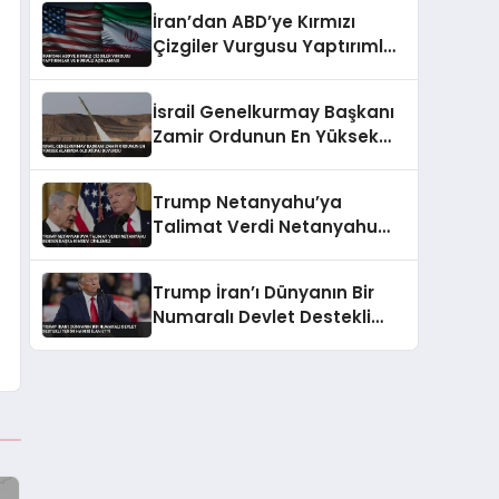
İran’dan ABD’ye Kırmızı
Çizgiler Vurgusu Yaptırımlar
ve Hürmüz Açıklaması
İsrail Genelkurmay Başkanı
Zamir Ordunun En Yüksek
Alarmda Olduğunu Duyurdu
Trump Netanyahu’ya
Talimat Verdi Netanyahu
Benden Başka Kimseyi
Dinlemez
Trump İran’ı Dünyanın Bir
Numaralı Devlet Destekli
Terör Hamisi İlan Etti