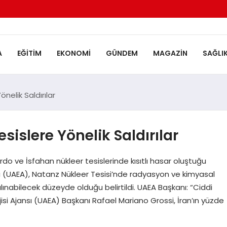
A
EĞITIM
EKONOMI
GÜNDEM
MAGAZIN
SAĞLI
önelik Saldırılar
esislere Yönelik Saldırılar
rdo ve İsfahan nükleer tesislerinde kısıtlı hasar oluştuğu
sı (UAEA), Natanz Nükleer Tesisi’nde radyasyon ve kimyasal
a alınabilecek düzeyde olduğu belirtildi. UAEA Başkanı: “Ciddi
i Ajansı (UAEA) Başkanı Rafael Mariano Grossi, İran’ın yüzde