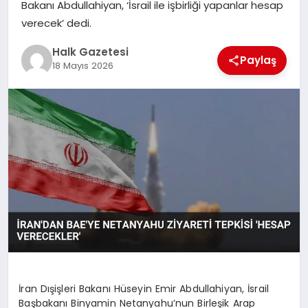
Bakanı Abdullahiyan, ‘İsrail ile işbirliği yapanlar hesap
verecek’ dedi.
MAGAZIN
Halk Gazetesi
Paylaş
18 Mayıs 2026
SAĞLIK
SIYASET
SPOR
TEKNOLOJI
YAŞAM
İran Dışişleri Bakanı Hüseyin Emir Abdullahiyan, İsrail
Başbakanı Binyamin Netanyahu’nun Birleşik Arap