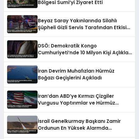
Bölgesi Sumi’yi Ziyaret Etti
Beyaz Saray Yakınlarında Silahlı
Şüpheli Gizli Servis Tarafından Etkisiz
Hale Getirildi
DSÖ: Demokratik Kongo
Cumhuriyeti’nde 10 Milyon Kişi Açlıkla
Karşı Karşıya Kalabilir
İran Devrim Muhafızları Hürmüz
Boğazı Geçişlerini Açıkladı
İran’dan ABD’ye Kırmızı Çizgiler
Vurgusu Yaptırımlar ve Hürmüz
Açıklaması
İsrail Genelkurmay Başkanı Zamir
Ordunun En Yüksek Alarmda
Olduğunu Duyurdu