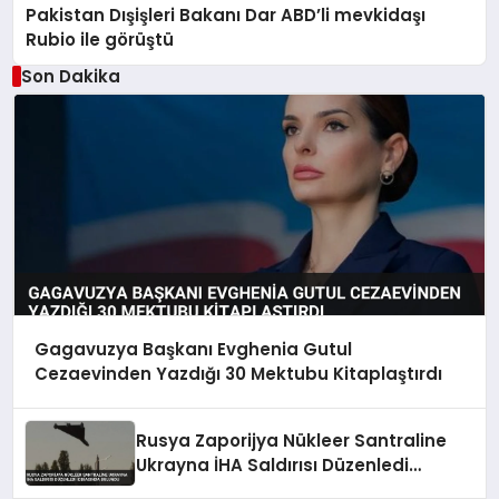
Pakistan Dışişleri Bakanı Dar ABD’li mevkidaşı
Rubio ile görüştü
Son Dakika
Gagavuzya Başkanı Evghenia Gutul
Cezaevinden Yazdığı 30 Mektubu Kitaplaştırdı
Rusya Zaporijya Nükleer Santraline
Ukrayna İHA Saldırısı Düzenledi
İddiasında Bulundu