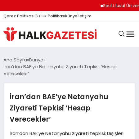
Seul Ulusal Üniversite
Çerez Politikası
Gizlilik Politikası
Künye
İletişim
DÜNYA
Ana Sayfa
Dünya
İran’dan BAE’ye Netanyahu Ziyareti Tepkisi ‘Hesap
Verecekler’
EĞITIM
İran’dan BAE’ye Netanyahu
EKONOMI
Ziyareti Tepkisi ‘Hesap
Verecekler’
GÜNDEM
İran’dan BAE’ye Netanyahu ziyareti tepkisi: Dışişleri