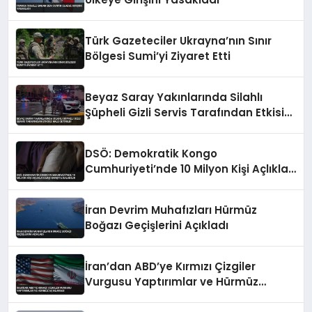
Türk Gazeteciler Ukrayna’nın Sınır
Bölgesi Sumi’yi Ziyaret Etti
Beyaz Saray Yakınlarında Silahlı
Şüpheli Gizli Servis Tarafından Etkisiz
Hale Getirildi
DSÖ: Demokratik Kongo
Cumhuriyeti’nde 10 Milyon Kişi Açlıkla
Karşı Karşıya Kalabilir
İran Devrim Muhafızları Hürmüz
Boğazı Geçişlerini Açıkladı
İran’dan ABD’ye Kırmızı Çizgiler
Vurgusu Yaptırımlar ve Hürmüz
Açıklaması