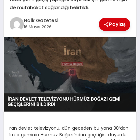
de mutabakat sağlandığı belirtildi.
MAGAZIN
Halk Gazetesi
Paylaş
16 Mayıs 2026
SAĞLIK
SIYASET
SPOR
TEKNOLOJI
İran devlet televizyonu, dün geceden bu yana 30’dan
YAŞAM
fazla geminin Hürmüz Boğazı’ndan geçtiğini duyurdu.