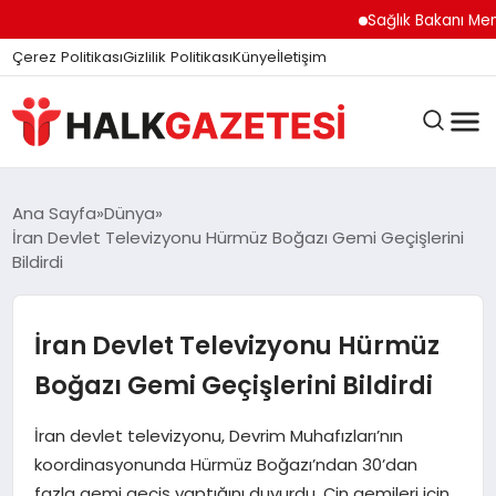
Sağlık Bakanı Memişoğl
Çerez Politikası
Gizlilik Politikası
Künye
İletişim
DÜNYA
Ana Sayfa
Dünya
İran Devlet Televizyonu Hürmüz Boğazı Gemi Geçişlerini
Bildirdi
EĞITIM
İran Devlet Televizyonu Hürmüz
EKONOMI
Boğazı Gemi Geçişlerini Bildirdi
İran devlet televizyonu, Devrim Muhafızları’nın
GÜNDEM
koordinasyonunda Hürmüz Boğazı’ndan 30’dan
fazla gemi geçiş yaptığını duyurdu. Çin gemileri için