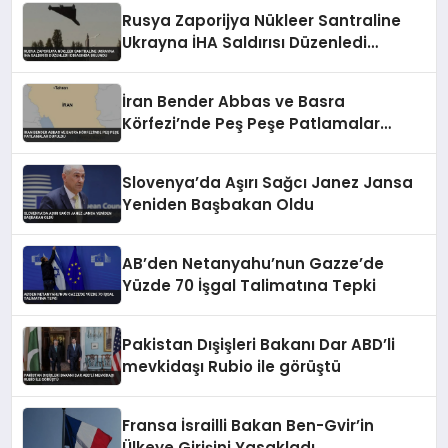
Rusya Zaporijya Nükleer Santraline
Ukrayna İHA Saldırısı Düzenledi
İddiasında Bulundu
İran Bender Abbas ve Basra
Körfezi’nde Peş Peşe Patlamalar
Duyuldu
Slovenya’da Aşırı Sağcı Janez Jansa
Yeniden Başbakan Oldu
AB’den Netanyahu’nun Gazze’de
Yüzde 70 İşgal Talimatına Tepki
Pakistan Dışişleri Bakanı Dar ABD’li
mevkidaşı Rubio ile görüştü
Fransa İsrailli Bakan Ben-Gvir’in
Ülkeye Girişini Yasakladı