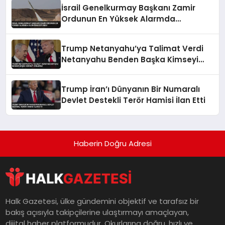
İsrail Genelkurmay Başkanı Zamir
Ordunun En Yüksek Alarmda
Olduğunu Duyurdu
Trump Netanyahu’ya Talimat Verdi
Netanyahu Benden Başka Kimseyi
Dinlemez
Trump İran’ı Dünyanın Bir Numaralı
Devlet Destekli Terör Hamisi İlan Etti
Haberin Doğru Adresi
Halk Gazetesi, ülke gündemini objektif ve tarafsız bir
bakış açısıyla takipçilerine ulaştırmayı amaçlayan,
dijital haber platformudur. Okurlarına doğru, hızlı ve