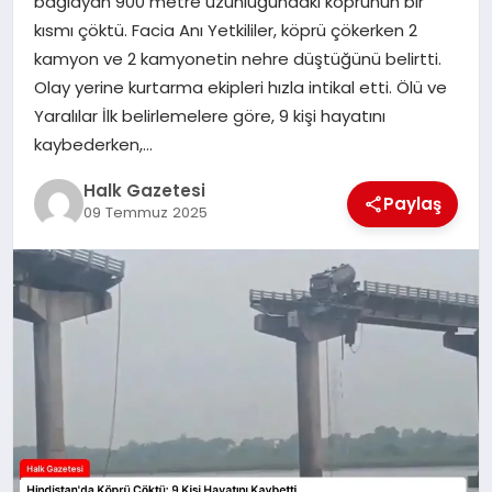
bağlayan 900 metre uzunluğundaki köprünün bir
kısmı çöktü. Facia Anı Yetkililer, köprü çökerken 2
MAGAZIN
kamyon ve 2 kamyonetin nehre düştüğünü belirtti.
Olay yerine kurtarma ekipleri hızla intikal etti. Ölü ve
Yaralılar İlk belirlemelere göre, 9 kişi hayatını
SAĞLIK
kaybederken,…
Halk Gazetesi
Paylaş
SIYASET
09 Temmuz 2025
SPOR
TEKNOLOJI
YAŞAM