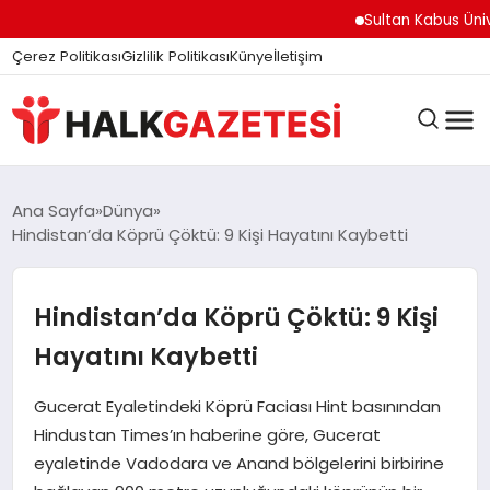
felix markets
felix markets finans
felix markets
felix markets pro
felix markets 360
Sultan Kabus Üniversit
Çerez Politikası
Gizlilik Politikası
Künye
İletişim
DÜNYA
Ana Sayfa
Dünya
Hindistan’da Köprü Çöktü: 9 Kişi Hayatını Kaybetti
EĞITIM
Hindistan’da Köprü Çöktü: 9 Kişi
Hayatını Kaybetti
EKONOMI
Gucerat Eyaletindeki Köprü Faciası Hint basınından
Hindustan Times’ın haberine göre, Gucerat
GÜNDEM
eyaletinde Vadodara ve Anand bölgelerini birbirine