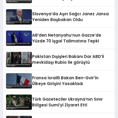
Duyuldu
Slovenya’da Aşırı Sağcı Janez Jansa
Yeniden Başbakan Oldu
AB’den Netanyahu’nun Gazze’de
Yüzde 70 İşgal Talimatına Tepki
Pakistan Dışişleri Bakanı Dar ABD’li
mevkidaşı Rubio ile görüştü
Fransa İsrailli Bakan Ben-Gvir’in
Ülkeye Girişini Yasakladı
Türk Gazeteciler Ukrayna’nın Sınır
Bölgesi Sumi’yi Ziyaret Etti