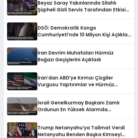
Beyaz Saray Yakınlarında Silahlı
Şüpheli Gizli Servis Tarafından Etkisiz
Hale Getirildi
DSÖ: Demokratik Kongo
Cumhuriyeti’nde 10 Milyon Kişi Açlıkla
Karşı Karşıya Kalabilir
İran Devrim Muhafızları Hürmüz
Boğazı Geçişlerini Açıkladı
İran’dan ABD’ye Kırmızı Çizgiler
Vurgusu Yaptırımlar ve Hürmüz
Açıklaması
İsrail Genelkurmay Başkanı Zamir
Ordunun En Yüksek Alarmda
Olduğunu Duyurdu
Trump Netanyahu’ya Talimat Verdi
Netanyahu Benden Başka Kimseyi