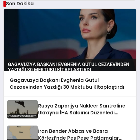
Son Dakika
Gagavuzya Başkanı Evghenia Gutul
Cezaevinden Yazdığı 30 Mektubu Kitaplaştırdı
Rusya Zaporijya Nükleer Santraline
Ukrayna İHA Saldırısı Düzenledi
İddiasında Bulundu
İran Bender Abbas ve Basra
Körfezi’nde Peş Peşe Patlamalar