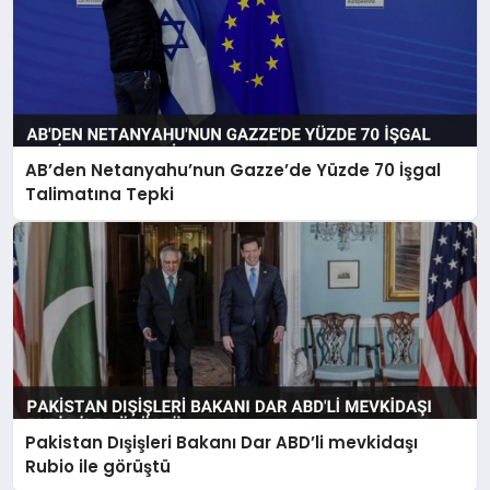
AB’den Netanyahu’nun Gazze’de Yüzde 70 İşgal
Talimatına Tepki
Pakistan Dışişleri Bakanı Dar ABD’li mevkidaşı
Rubio ile görüştü