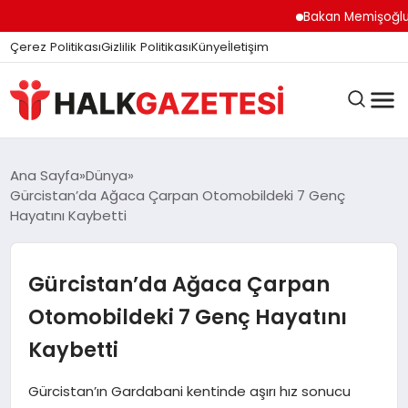
Bakan Memişoğlu İzmi
Çerez Politikası
Gizlilik Politikası
Künye
İletişim
DÜNYA
Ana Sayfa
Dünya
Gürcistan’da Ağaca Çarpan Otomobildeki 7 Genç
Hayatını Kaybetti
EĞITIM
Gürcistan’da Ağaca Çarpan
EKONOMI
Otomobildeki 7 Genç Hayatını
Kaybetti
GÜNDEM
Gürcistan’ın Gardabani kentinde aşırı hız sonucu