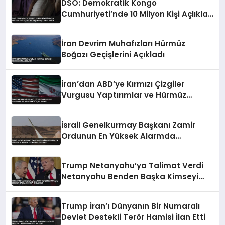
DSÖ: Demokratik Kongo
Cumhuriyeti’nde 10 Milyon Kişi Açlıkla
Karşı Karşıya Kalabilir
İran Devrim Muhafızları Hürmüz
Boğazı Geçişlerini Açıkladı
İran’dan ABD’ye Kırmızı Çizgiler
Vurgusu Yaptırımlar ve Hürmüz
Açıklaması
İsrail Genelkurmay Başkanı Zamir
Ordunun En Yüksek Alarmda
Olduğunu Duyurdu
Trump Netanyahu’ya Talimat Verdi
Netanyahu Benden Başka Kimseyi
Dinlemez
Trump İran’ı Dünyanın Bir Numaralı
Devlet Destekli Terör Hamisi İlan Etti