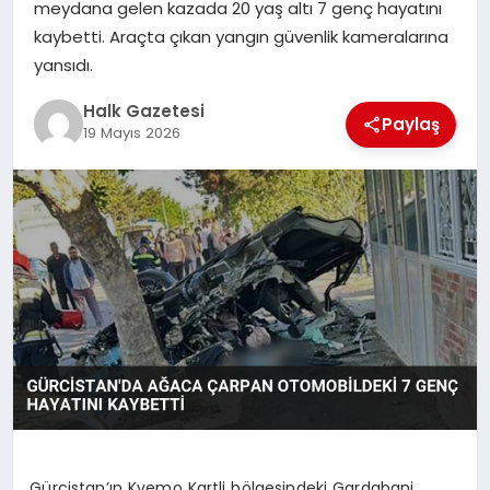
meydana gelen kazada 20 yaş altı 7 genç hayatını
kaybetti. Araçta çıkan yangın güvenlik kameralarına
MAGAZIN
yansıdı.
Halk Gazetesi
SAĞLIK
Paylaş
19 Mayıs 2026
SIYASET
SPOR
TEKNOLOJI
YAŞAM
Gürcistan’ın Kvemo Kartli bölgesindeki Gardabani