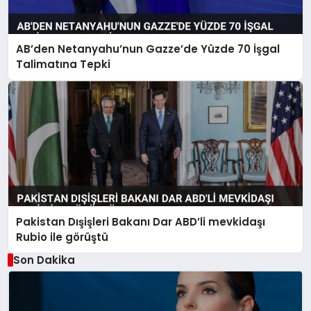
AB’den Netanyahu’nun Gazze’de Yüzde 70 İşgal
Talimatına Tepki
Pakistan Dışişleri Bakanı Dar ABD’li mevkidaşı
Rubio ile görüştü
Son Dakika