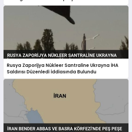
Rusya Zaporijya Nükleer Santraline Ukrayna İHA
Saldırısı Düzenledi İddiasında Bulundu