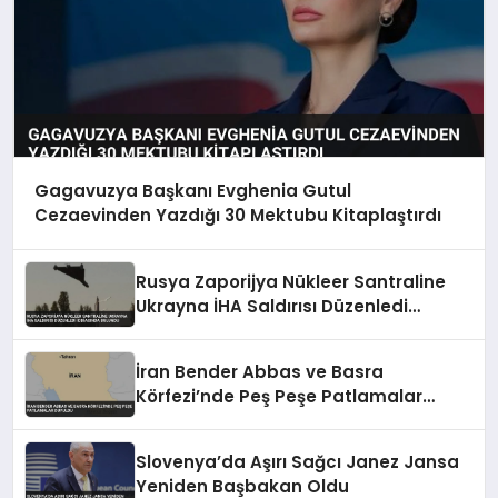
Gagavuzya Başkanı Evghenia Gutul
Cezaevinden Yazdığı 30 Mektubu Kitaplaştırdı
Rusya Zaporijya Nükleer Santraline
Ukrayna İHA Saldırısı Düzenledi
İddiasında Bulundu
İran Bender Abbas ve Basra
Körfezi’nde Peş Peşe Patlamalar
Duyuldu
Slovenya’da Aşırı Sağcı Janez Jansa
Yeniden Başbakan Oldu