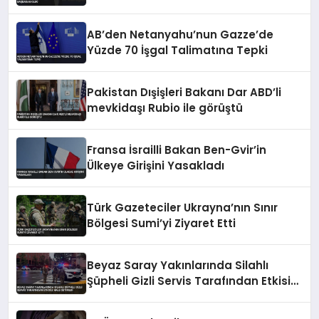
AB’den Netanyahu’nun Gazze’de
Yüzde 70 İşgal Talimatına Tepki
Pakistan Dışişleri Bakanı Dar ABD’li
mevkidaşı Rubio ile görüştü
Fransa İsrailli Bakan Ben-Gvir’in
Ülkeye Girişini Yasakladı
Türk Gazeteciler Ukrayna’nın Sınır
Bölgesi Sumi’yi Ziyaret Etti
Beyaz Saray Yakınlarında Silahlı
Şüpheli Gizli Servis Tarafından Etkisiz
Hale Getirildi