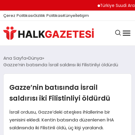
Türkiye Suudi Arabist
Çerez Politikası
Gizlilik Politikası
Künye
İletişim
DÜNYA
Ana Sayfa
Dünya
Gazze’nin batısında İsrail saldırısı iki Filistinliyi öldürdü
EĞITIM
Gazze’nin batısında İsrail
saldırısı iki Filistinliyi öldürdü
EKONOMI
İsrail ordusu, Gazze’deki ateşkes ihlallerine bir
yenisini ekledi. Kentin batısında düzenlenen İHA
GÜNDEM
saldırısında iki Filistinli öldü, üç kişi yaralandı.