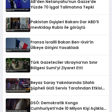
AB’den Netanyahu’nun Gazze’de
Yüzde 70 İşgal Talimatına Tepki
Pakistan Dışişleri Bakanı Dar ABD’li
mevkidaşı Rubio ile görüştü
Fransa İsrailli Bakan Ben-Gvir’in
Ülkeye Girişini Yasakladı
Türk Gazeteciler Ukrayna’nın Sınır
Bölgesi Sumi’yi Ziyaret Etti
Beyaz Saray Yakınlarında Silahlı
Şüpheli Gizli Servis Tarafından Etkisiz
Hale Getirildi
DSÖ: Demokratik Kongo
Cumhuriyeti’nde 10 Milyon Kişi Açlıkla