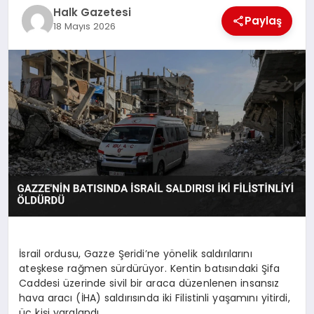
Halk Gazetesi
Paylaş
MAGAZIN
18 Mayıs 2026
SAĞLIK
SIYASET
SPOR
TEKNOLOJI
İsrail ordusu, Gazze Şeridi’ne yönelik saldırılarını
ateşkese rağmen sürdürüyor. Kentin batısındaki Şifa
Caddesi üzerinde sivil bir araca düzenlenen insansız
YAŞAM
hava aracı (İHA) saldırısında iki Filistinli yaşamını yitirdi,
üç kişi yaralandı.