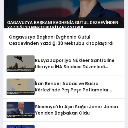
Gagavuzya Başkanı Evghenia Gutul
Cezaevinden Yazdığı 30 Mektubu Kitaplaştırdı
Rusya Zaporijya Nükleer Santraline
Ukrayna İHA Saldırısı Düzenledi
İddiasında Bulundu
İran Bender Abbas ve Basra
Körfezi’nde Peş Peşe Patlamalar
Duyuldu
Slovenya’da Aşırı Sağcı Janez Jansa
Yeniden Başbakan Oldu