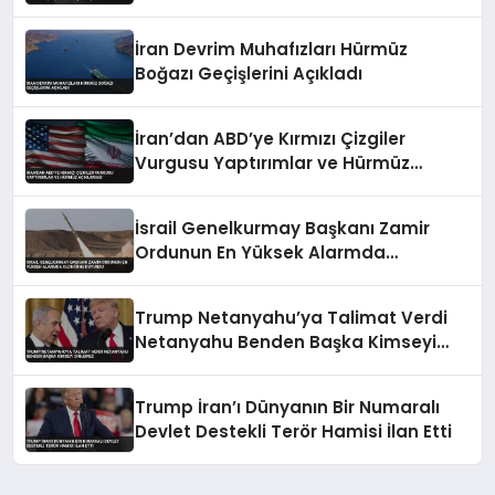
Karşı Karşıya Kalabilir
İran Devrim Muhafızları Hürmüz
Boğazı Geçişlerini Açıkladı
İran’dan ABD’ye Kırmızı Çizgiler
Vurgusu Yaptırımlar ve Hürmüz
Açıklaması
İsrail Genelkurmay Başkanı Zamir
Ordunun En Yüksek Alarmda
Olduğunu Duyurdu
Trump Netanyahu’ya Talimat Verdi
Netanyahu Benden Başka Kimseyi
Dinlemez
Trump İran’ı Dünyanın Bir Numaralı
Devlet Destekli Terör Hamisi İlan Etti