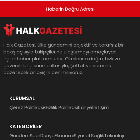
Haberin Doğru Adresi
Halk Gazetesi, ülke gündemini objektif ve tarafsız bir
bakış açısıyla takipçilerine ulaştırmayı amaçlayan,
dijital haber platformudur. Okurlarına doğru, hızlı ve
güvenilir bilgi sunma ilkesiyle, şeffaf ve sorumlu
gazetecilik anlayışını benimsiyoruz.
KURUMSAL
Çerez Politikası
Gizlilik Politikası
Künye
İletişim
KATEGORİLER
Gündem
Spor
Dünya
Ekonomi
Siyaset
Sağlık
Teknoloji