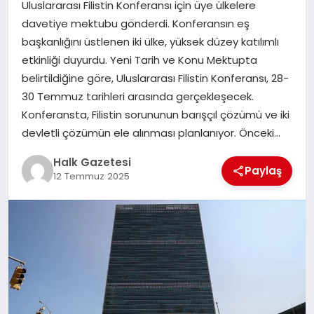
Uluslararası Filistin Konferansı için üye ülkelere
davetiye mektubu gönderdi. Konferansın eş
MAGAZIN
başkanlığını üstlenen iki ülke, yüksek düzey katılımlı
etkinliği duyurdu. Yeni Tarih ve Konu Mektupta
belirtildiğine göre, Uluslararası Filistin Konferansı, 28-
SAĞLIK
30 Temmuz tarihleri arasında gerçekleşecek.
Konferansta, Filistin sorununun barışçıl çözümü ve iki
SIYASET
devletli çözümün ele alınması planlanıyor. Önceki…
Halk Gazetesi
Paylaş
12 Temmuz 2025
SPOR
TEKNOLOJI
YAŞAM