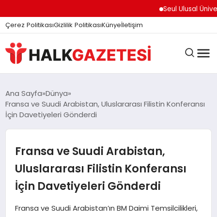
Seul Ulusal Üniversit
Çerez Politikası
Gizlilik Politikası
Künye
İletişim
DÜNYA
Ana Sayfa
Dünya
Fransa ve Suudi Arabistan, Uluslararası Filistin Konferansı
İçin Davetiyeleri Gönderdi
EĞITIM
Fransa ve Suudi Arabistan,
EKONOMI
Uluslararası Filistin Konferansı
İçin Davetiyeleri Gönderdi
GÜNDEM
Fransa ve Suudi Arabistan’ın BM Daimi Temsilcilikleri,