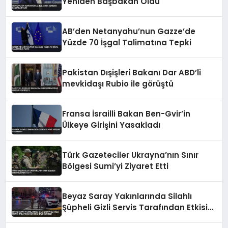
Yeniden Başbakan Oldu
AB’den Netanyahu’nun Gazze’de
Yüzde 70 İşgal Talimatına Tepki
Pakistan Dışişleri Bakanı Dar ABD’li
mevkidaşı Rubio ile görüştü
Fransa İsrailli Bakan Ben-Gvir’in
Ülkeye Girişini Yasakladı
Türk Gazeteciler Ukrayna’nın Sınır
Bölgesi Sumi’yi Ziyaret Etti
Beyaz Saray Yakınlarında Silahlı
Şüpheli Gizli Servis Tarafından Etkisiz
Hale Getirildi