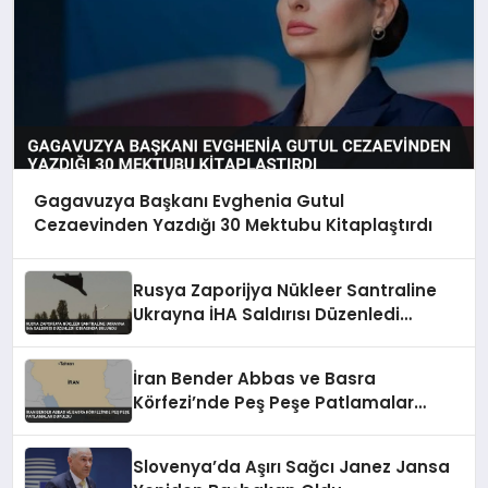
Gagavuzya Başkanı Evghenia Gutul
Cezaevinden Yazdığı 30 Mektubu Kitaplaştırdı
Rusya Zaporijya Nükleer Santraline
Ukrayna İHA Saldırısı Düzenledi
İddiasında Bulundu
İran Bender Abbas ve Basra
Körfezi’nde Peş Peşe Patlamalar
Duyuldu
Slovenya’da Aşırı Sağcı Janez Jansa