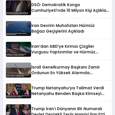
DSÖ: Demokratik Kongo
Cumhuriyeti’nde 10 Milyon Kişi Açlıkla
Karşı Karşıya Kalabilir
İran Devrim Muhafızları Hürmüz
Boğazı Geçişlerini Açıkladı
İran’dan ABD’ye Kırmızı Çizgiler
Vurgusu Yaptırımlar ve Hürmüz
Açıklaması
İsrail Genelkurmay Başkanı Zamir
Ordunun En Yüksek Alarmda
Olduğunu Duyurdu
Trump Netanyahu’ya Talimat Verdi
Netanyahu Benden Başka Kimseyi
Dinlemez
Trump İran’ı Dünyanın Bir Numaralı
Devlet Destekli Terör Hamisi İlan Etti