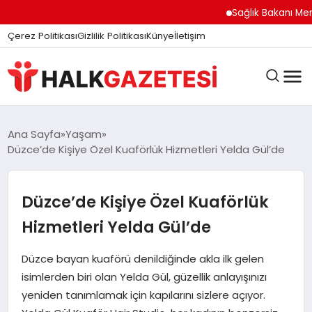
Sağlık Bakanı Memişoğlu
Çerez Politikası
Gizlilik Politikası
Künye
İletişim
DÜNYA
Ana Sayfa
Yaşam
Düzce’de Kişiye Özel Kuaförlük Hizmetleri Yelda Gül’de
EĞITIM
Düzce’de Kişiye Özel Kuaförlük
Hizmetleri Yelda Gül’de
EKONOMI
Düzce bayan kuaförü denildiğinde akla ilk gelen
isimlerden biri olan Yelda Gül, güzellik anlayışınızı
GÜNDEM
yeniden tanımlamak için kapılarını sizlere açıyor.