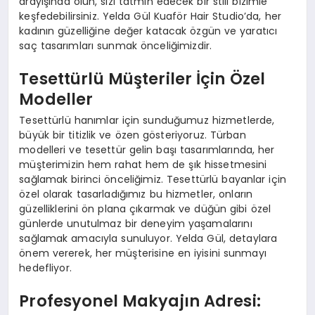
arayışında olun, sizi tatmin edecek bir stili bizimle
keşfedebilirsiniz. Yelda Gül Kuaför Hair Studio’da, her
kadının güzelliğine değer katacak özgün ve yaratıcı
saç tasarımları sunmak önceliğimizdir.
Tesettürlü Müşteriler İçin Özel
Modeller
Tesettürlü hanımlar için sunduğumuz hizmetlerde,
büyük bir titizlik ve özen gösteriyoruz. Türban
modelleri ve tesettür gelin başı tasarımlarında, her
müşterimizin hem rahat hem de şık hissetmesini
sağlamak birinci önceliğimiz. Tesettürlü bayanlar için
özel olarak tasarladığımız bu hizmetler, onların
güzelliklerini ön plana çıkarmak ve düğün gibi özel
günlerde unutulmaz bir deneyim yaşamalarını
sağlamak amacıyla sunuluyor. Yelda Gül, detaylara
önem vererek, her müşterisine en iyisini sunmayı
hedefliyor.
Profesyonel Makyajın Adresi: