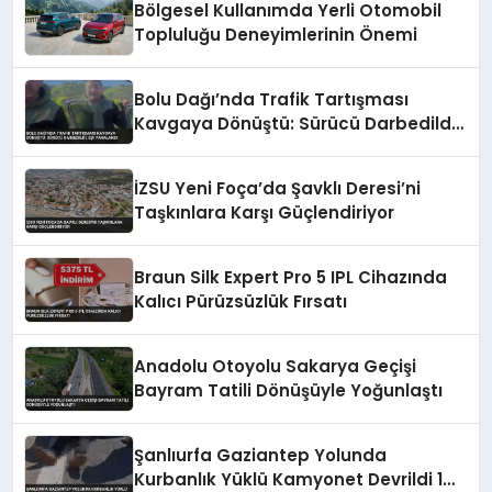
Bölgesel Kullanımda Yerli Otomobil
Topluluğu Deneyimlerinin Önemi
Bolu Dağı’nda Trafik Tartışması
Kavgaya Dönüştü: Sürücü Darbedildi,
Eşi Yaralandı
İZSU Yeni Foça’da Şavklı Deresi’ni
Taşkınlara Karşı Güçlendiriyor
Braun Silk Expert Pro 5 IPL Cihazında
Kalıcı Pürüzsüzlük Fırsatı
Anadolu Otoyolu Sakarya Geçişi
Bayram Tatili Dönüşüyle Yoğunlaştı
Şanlıurfa Gaziantep Yolunda
Kurbanlık Yüklü Kamyonet Devrildi 1