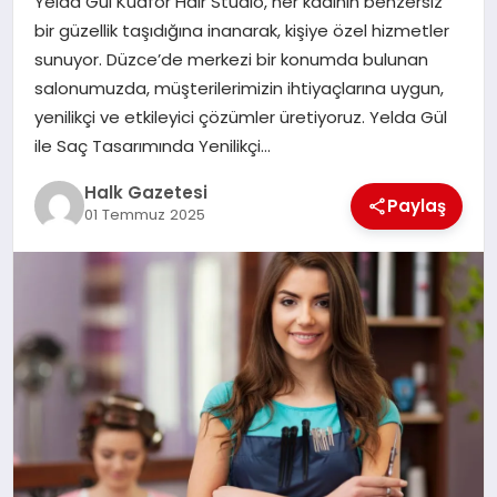
Yelda Gül Kuaför Hair Studio, her kadının benzersiz
bir güzellik taşıdığına inanarak, kişiye özel hizmetler
MAGAZIN
sunuyor. Düzce’de merkezi bir konumda bulunan
salonumuzda, müşterilerimizin ihtiyaçlarına uygun,
yenilikçi ve etkileyici çözümler üretiyoruz. Yelda Gül
SAĞLIK
ile Saç Tasarımında Yenilikçi…
Halk Gazetesi
Paylaş
SIYASET
01 Temmuz 2025
SPOR
TEKNOLOJI
YAŞAM