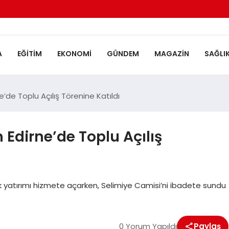
A
EĞITIM
EKONOMI
GÜNDEM
MAGAZIN
SAĞLI
de Toplu Açılış Törenine Katıldı
dirne’de Toplu Açılış
ık yatırımı hizmete açarken, Selimiye Camisi’ni ibadete sundu
0 Yorum Yapıldı
Paylaş