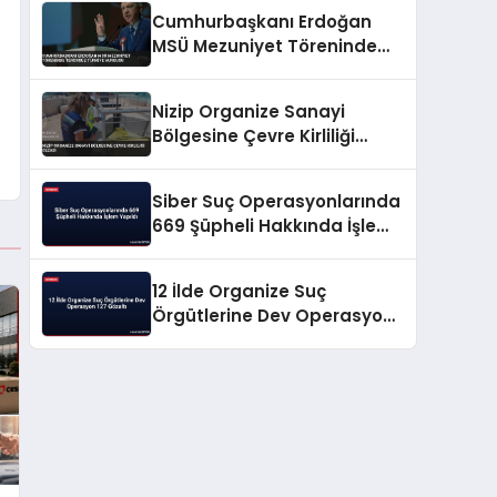
Cumhurbaşkanı Erdoğan
MSÜ Mezuniyet Töreninde
Terörsüz Türkiye Vurgusu
Nizip Organize Sanayi
Bölgesine Çevre Kirliliği
Cezası
Siber Suç Operasyonlarında
669 Şüpheli Hakkında İşlem
Yapıldı
12 İlde Organize Suç
Örgütlerine Dev Operasyon
127 Gözaltı