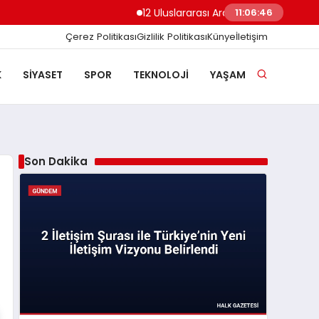
12 Uluslararası Arap Dili Konferansı Ekim
11:06:47
Çerez Politikası
Gizlilik Politikası
Künye
İletişim
K
SIYASET
SPOR
TEKNOLOJI
YAŞAM
Son Dakika