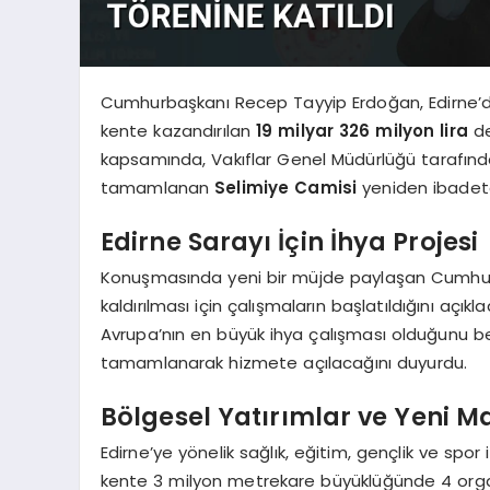
Cumhurbaşkanı Recep Tayyip Erdoğan, Edirne’d
kente kazandırılan
19 milyar 326 milyon lira
de
kapsamında, Vakıflar Genel Müdürlüğü tarafında
tamamlanan
Selimiye Camisi
yeniden ibadet
Edirne Sarayı İçin İhya Projesi
Konuşmasında yeni bir müjde paylaşan Cumhurb
kaldırılması için çalışmaların başlatıldığını açıkl
Avrupa’nın en büyük ihya çalışması olduğunu b
tamamlanarak hizmete açılacağını duyurdu.
Bölgesel Yatırımlar ve Yeni 
Edirne’ye yönelik sağlık, eğitim, gençlik ve spor
kente 3 milyon metrekare büyüklüğünde 4 organiz