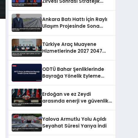
Zirvesi Sonrası Stratejik
Mesajlar
Ankara Batı Hattı İçin Raylı
Ulaşım Projesinde Sona
Gelindi
Türkiye Araç Muayene
Hizmetlerinde 2027 2047
Dönemi Başlıyor
ODTÜ Bahar Şenliklerinde
Bayrağa Yönelik Eyleme
Müdahale
Erdoğan ve ez Zeydi
arasında enerji ve güvenlik
odaklı iş birliği
Yalova Armutlu Yolu Açıldı
Seyahat Süresi Yarıya İndi