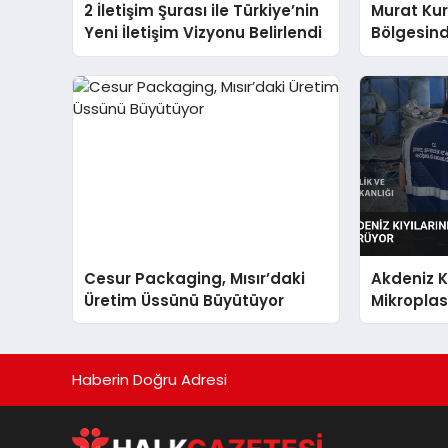
2 İletişim Şurası ile Türkiye’nin
Murat Ku
Yeni İletişim Vizyonu Belirlendi
Bölgesind
Seferberl
Cesur Packaging, Mısır’daki
Akdeniz K
Üretim Üssünü Büyütüyor
Mikroplas
Sürüyor
Haberin Doğru Adresi