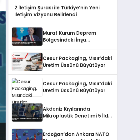
2 İletişim Şurası ile Türkiye’nin Yeni
İletişim Vizyonu Belirlendi
Murat Kurum Deprem
Bölgesindeki İnşa
Seferberliğini Değerlendirdi
Cesur Packaging, Mısır’daki
Üretim Üssünü Büyütüyor
Cesur Packaging, Mısır’daki
Üretim Üssünü Büyütüyor
Akdeniz Kıyılarında
Mikroplastik Denetimi 5 İlde
Sürüyor
Erdoğan’dan Ankara NATO