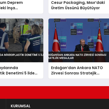
rum Deprem
Cesur Packaging, Mısır’daki
eki İnşa
Üretim Üssünü Büyütüyor
iğini Değerlendirdi
ıyılarında
Erdoğan’dan Ankara NATO
tik Denetimi 5 İlde
Zirvesi Sonrası Stratejik
Mesajlar
KURUMSAL