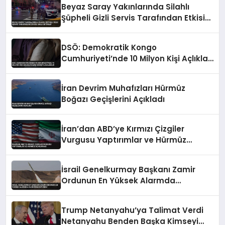
Beyaz Saray Yakınlarında Silahlı
Şüpheli Gizli Servis Tarafından Etkisiz
Hale Getirildi
DSÖ: Demokratik Kongo
Cumhuriyeti’nde 10 Milyon Kişi Açlıkla
Karşı Karşıya Kalabilir
İran Devrim Muhafızları Hürmüz
Boğazı Geçişlerini Açıkladı
İran’dan ABD’ye Kırmızı Çizgiler
Vurgusu Yaptırımlar ve Hürmüz
Açıklaması
İsrail Genelkurmay Başkanı Zamir
Ordunun En Yüksek Alarmda
Olduğunu Duyurdu
Trump Netanyahu’ya Talimat Verdi
Netanyahu Benden Başka Kimseyi