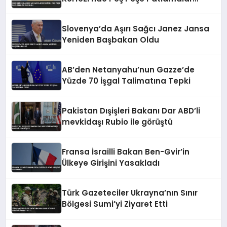
Duyuldu
Slovenya’da Aşırı Sağcı Janez Jansa
Yeniden Başbakan Oldu
AB’den Netanyahu’nun Gazze’de
Yüzde 70 İşgal Talimatına Tepki
Pakistan Dışişleri Bakanı Dar ABD’li
mevkidaşı Rubio ile görüştü
Fransa İsrailli Bakan Ben-Gvir’in
Ülkeye Girişini Yasakladı
Türk Gazeteciler Ukrayna’nın Sınır
Bölgesi Sumi’yi Ziyaret Etti