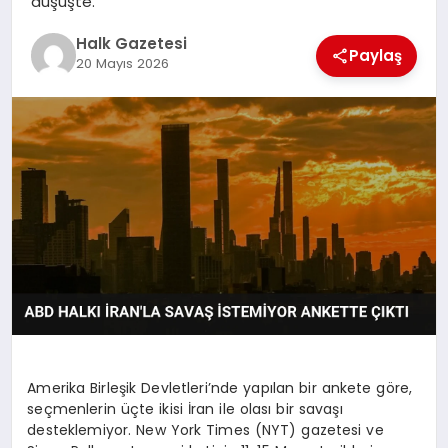
düşüşte.
MAGAZIN
Halk Gazetesi
Paylaş
20 Mayıs 2026
SAĞLIK
SIYASET
SPOR
TEKNOLOJI
Amerika Birleşik Devletleri’nde yapılan bir ankete göre,
seçmenlerin üçte ikisi İran ile olası bir savaşı
YAŞAM
desteklemiyor. New York Times (NYT) gazetesi ve