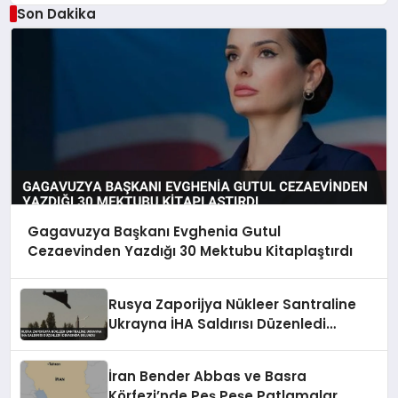
Son Dakika
Gagavuzya Başkanı Evghenia Gutul
Cezaevinden Yazdığı 30 Mektubu Kitaplaştırdı
Rusya Zaporijya Nükleer Santraline
Ukrayna İHA Saldırısı Düzenledi
İddiasında Bulundu
İran Bender Abbas ve Basra
Körfezi’nde Peş Peşe Patlamalar