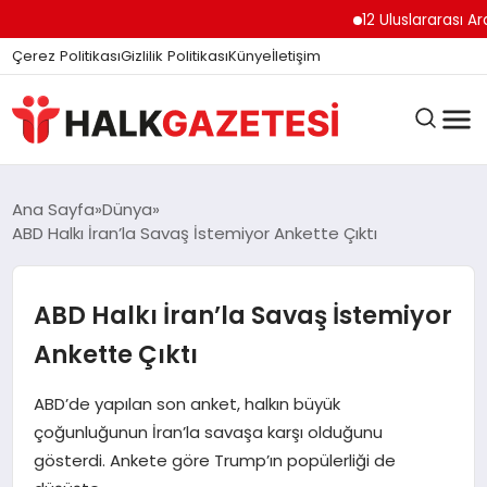
12 Uluslararası Arap D
Çerez Politikası
Gizlilik Politikası
Künye
İletişim
DÜNYA
Ana Sayfa
Dünya
ABD Halkı İran’la Savaş İstemiyor Ankette Çıktı
EĞITIM
ABD Halkı İran’la Savaş İstemiyor
Ankette Çıktı
EKONOMI
ABD’de yapılan son anket, halkın büyük
çoğunluğunun İran’la savaşa karşı olduğunu
GÜNDEM
gösterdi. Ankete göre Trump’ın popülerliği de