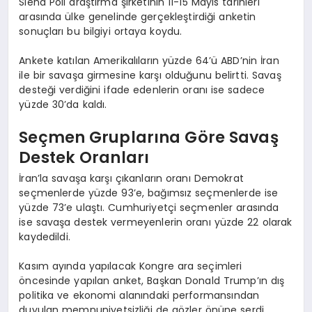
Siena Poll araştırma şirketinin 11-15 Mayıs tarihleri
arasında ülke genelinde gerçekleştirdiği anketin
sonuçları bu bilgiyi ortaya koydu.
Ankete katılan Amerikalıların yüzde 64’ü ABD’nin İran
ile bir savaşa girmesine karşı olduğunu belirtti. Savaş
desteği verdiğini ifade edenlerin oranı ise sadece
yüzde 30’da kaldı.
Seçmen Gruplarına Göre Savaş
Destek Oranları
İran’la savaşa karşı çıkanların oranı Demokrat
seçmenlerde yüzde 93’e, bağımsız seçmenlerde ise
yüzde 73’e ulaştı. Cumhuriyetçi seçmenler arasında
ise savaşa destek vermeyenlerin oranı yüzde 22 olarak
kaydedildi.
Kasım ayında yapılacak Kongre ara seçimleri
öncesinde yapılan anket, Başkan Donald Trump’ın dış
politika ve ekonomi alanındaki performansından
duyulan memnuniyetsizliği de gözler önüne serdi.