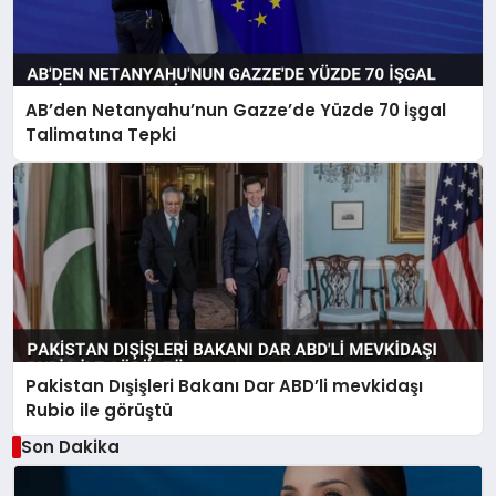
AB’den Netanyahu’nun Gazze’de Yüzde 70 İşgal
Talimatına Tepki
Pakistan Dışişleri Bakanı Dar ABD’li mevkidaşı
Rubio ile görüştü
Son Dakika