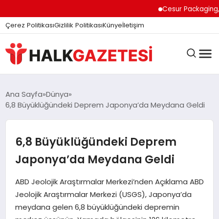
felix markets
felix markets finans
felix markets
felix markets pro
felix markets 360
Cesur Packaging, Mısı
Çerez Politikası
Gizlilik Politikası
Künye
İletişim
DÜNYA
Ana Sayfa
Dünya
6,8 Büyüklüğündeki Deprem Japonya’da Meydana Geldi
EĞITIM
6,8 Büyüklüğündeki Deprem
Japonya’da Meydana Geldi
EKONOMI
ABD Jeolojik Araştırmalar Merkezi’nden Açıklama ABD
Jeolojik Araştırmalar Merkezi (USGS), Japonya’da
GÜNDEM
meydana gelen 6,8 büyüklüğündeki depremin