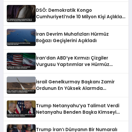
DSÖ: Demokratik Kongo
Cumhuriyeti’nde 10 Milyon Kişi Açlıkla
Karşı Karşıya Kalabilir
İran Devrim Muhafızları Hürmüz
Boğazı Geçişlerini Açıkladı
İran’dan ABD’ye Kırmızı Çizgiler
Vurgusu Yaptırımlar ve Hürmüz
Açıklaması
İsrail Genelkurmay Başkanı Zamir
Ordunun En Yüksek Alarmda
Olduğunu Duyurdu
Trump Netanyahu’ya Talimat Verdi
Netanyahu Benden Başka Kimseyi
Dinlemez
Trump İran’ı Dünyanın Bir Numaralı