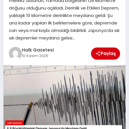
merkez üssünün, Yamada bölgesinin 126 kilometre
doğusu olduğunu açıkladı. Derinlik ve Etkileri Deprem,
MAGAZIN
yaklaşık 10 kilometre derinlikte meydana geldi. Şu
ana kadar yapılan ilk belirlemelere göre, depremde
can veya mal kaybı olmadığı bildirildi. Japonya’da sık
SAĞLIK
sık depremler meydana gelse…
Halk Gazetesi
Paylaş
SIYASET
10 Kasım 2025
SPOR
TEKNOLOJI
YAŞAM