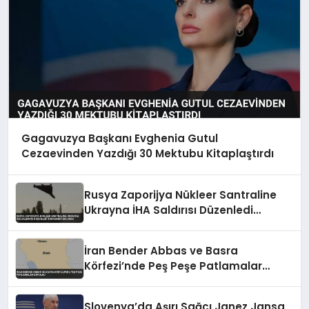
Gagavuzya Başkanı Evghenia Gutul
Cezaevinden Yazdığı 30 Mektubu Kitaplaştırdı
Rusya Zaporijya Nükleer Santraline
Ukrayna İHA Saldırısı Düzenledi
İddiasında Bulundu
İran Bender Abbas ve Basra
Körfezi’nde Peş Peşe Patlamalar
Duyuldu
Slovenya’da Aşırı Sağcı Janez Jansa