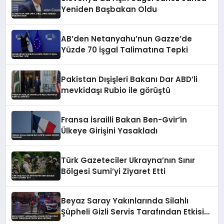
Yeniden Başbakan Oldu
AB’den Netanyahu’nun Gazze’de
Yüzde 70 İşgal Talimatına Tepki
Pakistan Dışişleri Bakanı Dar ABD’li
mevkidaşı Rubio ile görüştü
Fransa İsrailli Bakan Ben-Gvir’in
Ülkeye Girişini Yasakladı
Türk Gazeteciler Ukrayna’nın Sınır
Bölgesi Sumi’yi Ziyaret Etti
Beyaz Saray Yakınlarında Silahlı
Şüpheli Gizli Servis Tarafından Etkisiz
Hale Getirildi