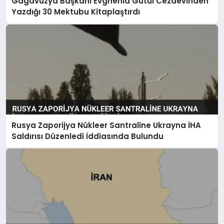
Gagavuzya Başkanı Evghenia Gutul Cezaevinden
Yazdığı 30 Mektubu Kitaplaştırdı
Rusya Zaporijya Nükleer Santraline Ukrayna İHA
Saldırısı Düzenledi İddiasında Bulundu