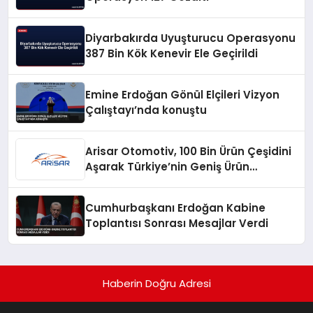
Diyarbakırda Uyuşturucu Operasyonu
387 Bin Kök Kenevir Ele Geçirildi
Emine Erdoğan Gönül Elçileri Vizyon
Çalıştayı’nda konuştu
Arisar Otomotiv, 100 Bin Ürün Çeşidini
Aşarak Türkiye’nin Geniş Ürün
Yelpazesine Sahip Oto Yedek Parça
Platformlarından Biri Oldu
Cumhurbaşkanı Erdoğan Kabine
Toplantısı Sonrası Mesajlar Verdi
Haberin Doğru Adresi