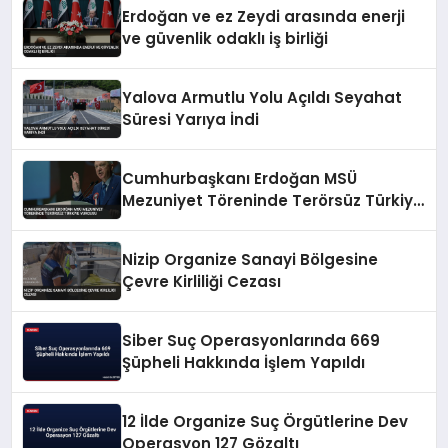
Erdoğan ve ez Zeydi arasında enerji
ve güvenlik odaklı iş birliği
Yalova Armutlu Yolu Açıldı Seyahat
Süresi Yarıya İndi
Cumhurbaşkanı Erdoğan MSÜ
Mezuniyet Töreninde Terörsüz Türkiye
Vurgusu
Nizip Organize Sanayi Bölgesine
Çevre Kirliliği Cezası
Siber Suç Operasyonlarında 669
Şüpheli Hakkında İşlem Yapıldı
12 İlde Organize Suç Örgütlerine Dev
Operasyon 127 Gözaltı