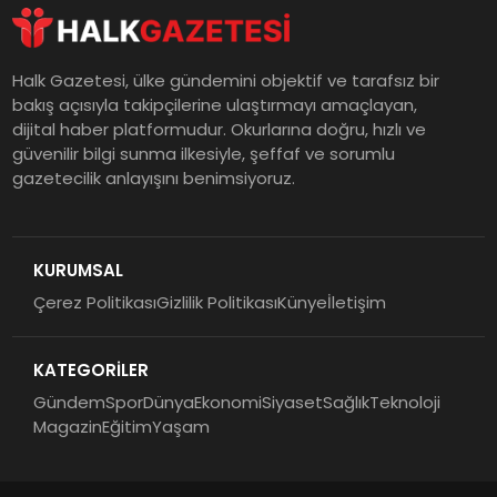
Halk Gazetesi, ülke gündemini objektif ve tarafsız bir
bakış açısıyla takipçilerine ulaştırmayı amaçlayan,
dijital haber platformudur. Okurlarına doğru, hızlı ve
güvenilir bilgi sunma ilkesiyle, şeffaf ve sorumlu
gazetecilik anlayışını benimsiyoruz.
KURUMSAL
Çerez Politikası
Gizlilik Politikası
Künye
İletişim
KATEGORİLER
Gündem
Spor
Dünya
Ekonomi
Siyaset
Sağlık
Teknoloji
Magazin
Eğitim
Yaşam