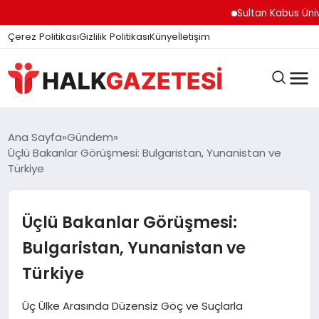
felix markets
felix markets finans
felix markets
felix markets pro
felix markets 360
Sultan Kabus Üniversi
Çerez Politikası
Gizlilik Politikası
Künye
İletişim
DÜNYA
Ana Sayfa
Gündem
Üçlü Bakanlar Görüşmesi: Bulgaristan, Yunanistan ve
Türkiye
EĞITIM
Üçlü Bakanlar Görüşmesi:
EKONOMI
Bulgaristan, Yunanistan ve
Türkiye
GÜNDEM
Üç Ülke Arasında Düzensiz Göç ve Suçlarla