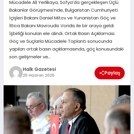
Mücadele Ali Yerlikaya, Sofya’da gerçekleşen Üçlü
Bakanlar Görüşmesi’nde, Bulgaristan Cumhuriyeti
MAGAZIN
İçişleri Bakanı Daniel Mitov ve Yunanistan Göç ve
İltica Bakanı Mavroudis Voridis ile bir araya geldi.
İşbirliği konuları ele alındı. Ortak Basın Açıklaması:
SAĞLIK
Göç ve Suçlarla Mücadele Toplantı sonucunda
yapılan ortak basın açıklamasında, göç konusundaki
SIYASET
son gelişmeler ve…
Halk Gazetesi
Paylaş
25 Haziran 2025
SPOR
TEKNOLOJI
YAŞAM