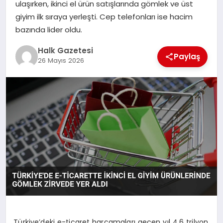
ulaşırken, ikinci el ürün satışlarında gömlek ve üst
giyim ilk sıraya yerleşti. Cep telefonları ise hacim
MAGAZIN
bazında lider oldu.
Halk Gazetesi
SAĞLIK
Paylaş
26 Mayıs 2026
SIYASET
SPOR
TEKNOLOJI
YAŞAM
Türkiye’deki e-ticaret harcamaları geçen yıl 4,6 trilyon