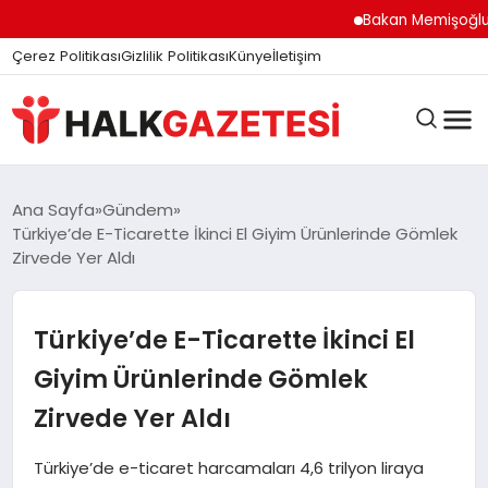
Bakan Memişoğlu İzm
Çerez Politikası
Gizlilik Politikası
Künye
İletişim
DÜNYA
Ana Sayfa
Gündem
Türkiye’de E-Ticarette İkinci El Giyim Ürünlerinde Gömlek
Zirvede Yer Aldı
EĞITIM
Türkiye’de E-Ticarette İkinci El
EKONOMI
Giyim Ürünlerinde Gömlek
Zirvede Yer Aldı
GÜNDEM
Türkiye’de e-ticaret harcamaları 4,6 trilyon liraya