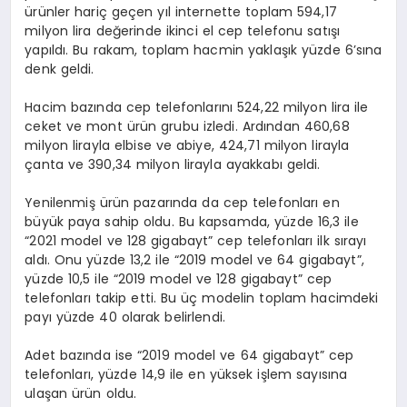
ürünler hariç geçen yıl internette toplam 594,17
milyon lira değerinde ikinci el cep telefonu satışı
yapıldı. Bu rakam, toplam hacmin yaklaşık yüzde 6’sına
denk geldi.
Hacim bazında cep telefonlarını 524,22 milyon lira ile
ceket ve mont ürün grubu izledi. Ardından 460,68
milyon lirayla elbise ve abiye, 424,71 milyon lirayla
çanta ve 390,34 milyon lirayla ayakkabı geldi.
Yenilenmiş ürün pazarında da cep telefonları en
büyük paya sahip oldu. Bu kapsamda, yüzde 16,3 ile
“2021 model ve 128 gigabayt” cep telefonları ilk sırayı
aldı. Onu yüzde 13,2 ile “2019 model ve 64 gigabayt”,
yüzde 10,5 ile “2019 model ve 128 gigabayt” cep
telefonları takip etti. Bu üç modelin toplam hacimdeki
payı yüzde 40 olarak belirlendi.
Adet bazında ise “2019 model ve 64 gigabayt” cep
telefonları, yüzde 14,9 ile en yüksek işlem sayısına
ulaşan ürün oldu.