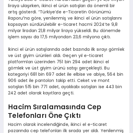
liraya ulaşırken, ikinci el ürün satışları da önemli bir
artış gösterdi. “Türkiye’de e-Ticaretin Görünümü
Raporu”na göre, yenilenmiş ve ikinci el ürün satışlarını
kapsayan sürdürülebilir e-ticaret hacmi 2024’te 9,8
milyar liradan 21,8 milyar liraya yükseldi. Bu dönemde
işlem sayısı da 17,5 milyondan 23,6 milyona çıktı.
İkinci el ürün satışlarında adet bazında ilk sırayı gömlek
ve üst giyim ürünleri aldı. Geçen yıl e-ticaret
platformları üzerinden 751 bin 294 adet ikinci el
gömlek ve üst giyim ürünü satışı gerçekleşti. Bu
kategoriyi 681 bin 697 adet ile elbise ve abiye, 564 bin
906 adet ile pantolon takip etti. Ceket ve mont
satışları 515 bin 771 adet, ayakkabı satışları ise 443 bin
242 adet olarak kayıtlara geçti.
Hacim Sıralamasında Cep
Telefonları Öne Çıktı
Hacim olarak incelendiğinde, ikinci el e-ticaret
pazarında cep telefonları ilk sırada yer aldı. Yenilenmiş