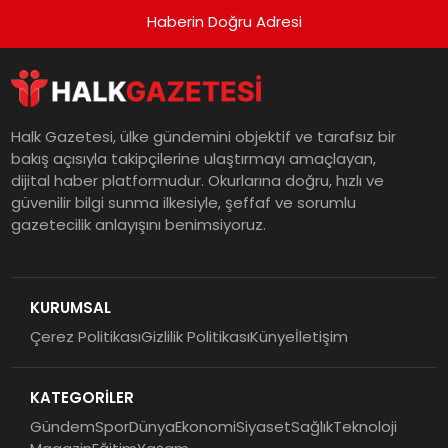
Haberin Doğru Adresi
Halk Gazetesi, ülke gündemini objektif ve tarafsız bir
bakış açısıyla takipçilerine ulaştırmayı amaçlayan,
dijital haber platformudur. Okurlarına doğru, hızlı ve
güvenilir bilgi sunma ilkesiyle, şeffaf ve sorumlu
gazetecilik anlayışını benimsiyoruz.
KURUMSAL
Çerez Politikası
Gizlilik Politikası
Künye
İletişim
KATEGORİLER
Gündem
Spor
Dünya
Ekonomi
Siyaset
Sağlık
Teknoloji