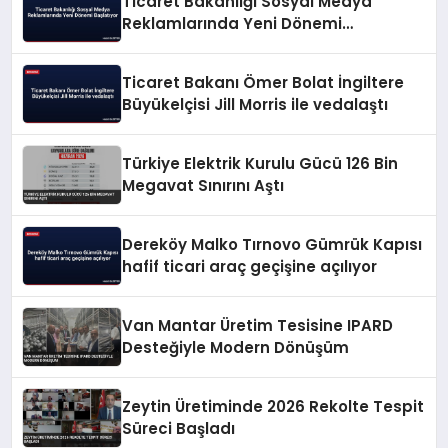
Ticaret Bakanlığı Sosyal Medya
Reklamlarında Yeni Dönemi
Başlatıyor
Ticaret Bakanı Ömer Bolat İngiltere
Büyükelçisi Jill Morris ile vedalaştı
Türkiye Elektrik Kurulu Gücü 126 Bin
Megavat Sınırını Aştı
Dereköy Malko Tırnovo Gümrük Kapısı
hafif ticari araç geçişine açılıyor
Van Mantar Üretim Tesisine IPARD
Desteğiyle Modern Dönüşüm
Zeytin Üretiminde 2026 Rekolte Tespit
Süreci Başladı