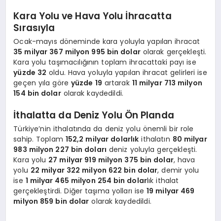
Kara Yolu ve Hava Yolu İhracatta
Sırasıyla
Ocak-mayıs döneminde kara yoluyla yapılan ihracat
35 milyar 367 milyon 995 bin dolar
olarak gerçekleşti.
Kara yolu taşımacılığının toplam ihracattaki payı ise
yüzde 32
oldu. Hava yoluyla yapılan ihracat gelirleri ise
geçen yıla göre
yüzde 19
artarak
11 milyar 713 milyon
154 bin dolar
olarak kaydedildi.
İthalatta da Deniz Yolu Ön Planda
Türkiye’nin ithalatında da deniz yolu önemli bir role
sahip. Toplam
152,2 milyar dolarlık
ithalatın
80 milyar
983 milyon 227 bin doları
deniz yoluyla gerçekleşti.
Kara yolu
27 milyar 919 milyon 375 bin dolar
, hava
yolu
22 milyar 322 milyon 622 bin dolar
, demir yolu
ise
1 milyar 465 milyon 254 bin dolar
lık ithalat
gerçekleştirdi. Diğer taşıma yolları ise
19 milyar 469
milyon 859 bin dolar
olarak kaydedildi.