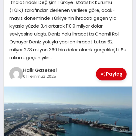
İthalatındaki Değişim Türkiye İstatistik Kurumu
(TÜİK) tarafından derlenen verilere göre, ocak-
MAGAZIN
mayıs döneminde Türkiye’nin ihracatı geçen yıla
kıyasla yüzde 3,4 artarak 110,9 milyar dolar
seviyesine ulaştı. Deniz Yolu İhracatta Önemli Rol
SAĞLIK
Oynuyor Deniz yoluyla yapılan ihracat tutarı 62
milyar 273 milyon 360 bin dolar olarak gerçekleşti. Bu
SIYASET
rakam, geçen yılın…
Halk Gazetesi
Paylaş
01 Temmuz 2025
SPOR
TEKNOLOJI
YAŞAM