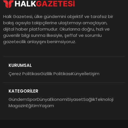
Halk Gazetesi, ülke gündemini objektif ve tarafsız bir
bakış açısıyla takipçilerine ulaştırmayı amaçlayan,
dijital haber platformudur. Okurlarına doğru, hızlı ve
güvenilir bilgi sunma ilkesiyle, şeffaf ve sorumlu
gazetecilik anlayışını benimsiyoruz.
KURUMSAL
Çerez Politikası
Gizlilik Politikası
Künye
İletişim
KATEGORİLER
Gündem
Spor
Dünya
Ekonomi
Siyaset
Sağlık
Teknoloji
Magazin
Eğitim
Yaşam