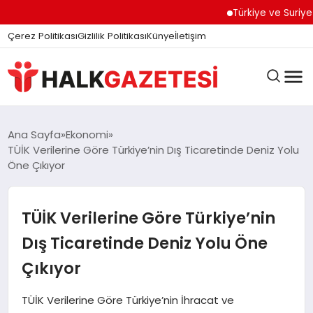
Türkiye ve Suriye Aras
Çerez Politikası
Gizlilik Politikası
Künye
İletişim
DÜNYA
Ana Sayfa
Ekonomi
TÜİK Verilerine Göre Türkiye’nin Dış Ticaretinde Deniz Yolu
Öne Çıkıyor
EĞITIM
TÜİK Verilerine Göre Türkiye’nin
EKONOMI
Dış Ticaretinde Deniz Yolu Öne
Çıkıyor
GÜNDEM
TÜİK Verilerine Göre Türkiye’nin İhracat ve