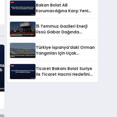
Bakan Bolat AB
Korumacılığına Karşı Yeni
Ticaret Stratejilerini Açıkladı
15 Temmuz Gazileri Enerji
Üssü Gabar Dağında
İncelemelerde Bulundu
Türkiye İspanya’daki Orman
Yangınları İçin Uçak
Gönderdi
Ticaret Bakanı Bolat Suriye
ile Ticaret Hacmi Hedefini
Açıkladı