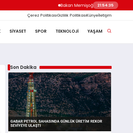
Bakan Memişoğlu İzmir Biyotıp ve Genom
21:54:36
Çerez Politikası
Gizlilik Politikası
Künye
İletişim
K
SIYASET
SPOR
TEKNOLOJI
YAŞAM
Son Dakika