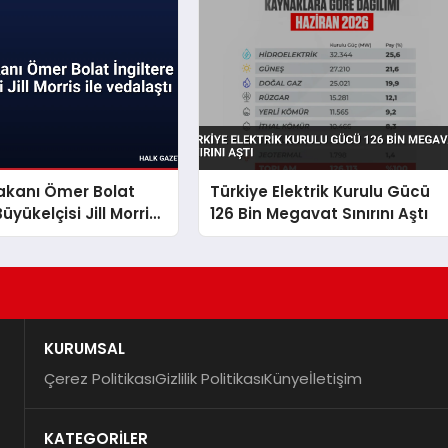
akanı Ömer Bolat
Türkiye Elektrik Kurulu Gücü
Büyükelçisi Jill Morris
126 Bin Megavat Sınırını Aştı
ştı
KURUMSAL
Çerez Politikası
Gizlilik Politikası
Künye
İletişim
KATEGORİLER