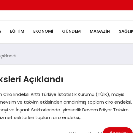
A
EĞITIM
EKONOMI
GÜNDEM
MAGAZIN
SAĞLI
çıklandı
sleri Açıklandı
 Ciro Endeksi Arttı Türkiye İstatistik Kurumu (TÜİK), mayıs
e, mevsim ve takvim etkisinden arındırılmış toplam ciro endeksi,
nayi ve İnşaat Sektörlerinde İyimserlik Devam Ediyor Takvim
 hizmet sektörleri toplam ciro endeksi,…