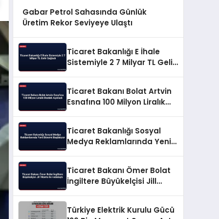
Gabar Petrol Sahasında Günlük
Üretim Rekor Seviyeye Ulaştı
Ticaret Bakanlığı E İhale
Sistemiyle 2 7 Milyar TL Gelir
Sağladı
Ticaret Bakanı Bolat Artvin
Esnafına 100 Milyon Liralık
Destek Açıkladı
Ticaret Bakanlığı Sosyal
Medya Reklamlarında Yeni
Dönemi Başlatıyor
Ticaret Bakanı Ömer Bolat
İngiltere Büyükelçisi Jill
Morris ile vedalaştı
Türkiye Elektrik Kurulu Gücü