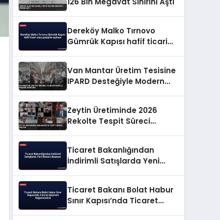
126 Bin Megavat Sınırını Aştı
Dereköy Malko Tırnovo
Gümrük Kapısı hafif ticari
araç geçişine açılıyor
Van Mantar Üretim Tesisine
IPARD Desteğiyle Modern
Dönüşüm
Zeytin Üretiminde 2026
Rekolte Tespit Süreci
Başladı
Ticaret Bakanlığından
İndirimli Satışlarda Yeni
Dönem Başlıyor
Ticaret Bakanı Bolat Habur
Sınır Kapısı’nda Ticaret
Hacmini Değerlendirdi