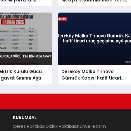
ıkladı
Dönemi Başlatıyor
lektrik Kurulu Gücü
Dereköy Malko Tırnovo
gavat Sınırını Aştı
Gümrük Kapısı hafif ticari
araç geçişine açılıyor
KURUMSAL
Çerez Politikası
Gizlilik Politikası
Künye
İletişim