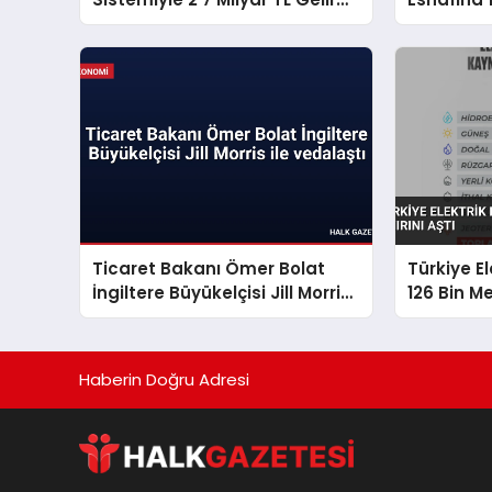
Sağladı
Destek Aç
Ticaret Bakanı Ömer Bolat
Türkiye E
İngiltere Büyükelçisi Jill Morris
126 Bin Me
ile vedalaştı
Haberin Doğru Adresi