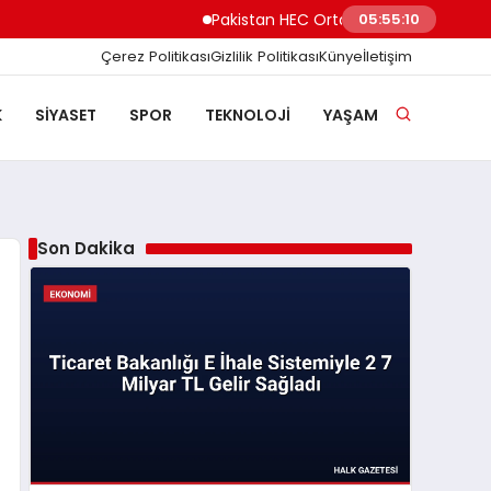
Pakistan HEC Orta Asya ve Dost Ülkeler İçi
05:55:11
Çerez Politikası
Gizlilik Politikası
Künye
İletişim
K
SIYASET
SPOR
TEKNOLOJI
YAŞAM
Son Dakika