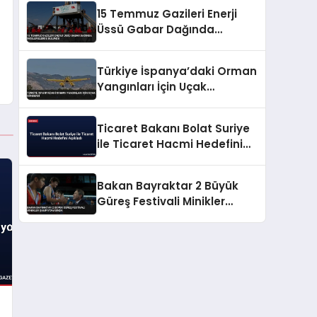
15 Temmuz Gazileri Enerji
Üssü Gabar Dağında
İncelemelerde Bulundu
Türkiye İspanya’daki Orman
Yangınları İçin Uçak
Gönderdi
Ticaret Bakanı Bolat Suriye
ile Ticaret Hacmi Hedefini
Açıkladı
Bakan Bayraktar 2 Büyük
Güreş Festivali Minikler
Şampiyonasında