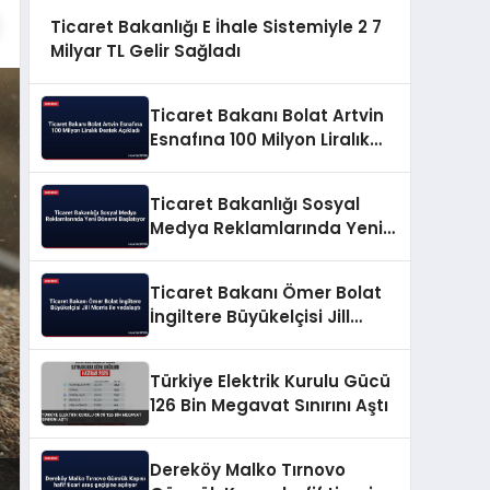
Ticaret Bakanlığı E İhale Sistemiyle 2 7
Milyar TL Gelir Sağladı
Ticaret Bakanı Bolat Artvin
Esnafına 100 Milyon Liralık
Destek Açıkladı
Ticaret Bakanlığı Sosyal
Medya Reklamlarında Yeni
Dönemi Başlatıyor
Ticaret Bakanı Ömer Bolat
İngiltere Büyükelçisi Jill
Morris ile vedalaştı
Türkiye Elektrik Kurulu Gücü
126 Bin Megavat Sınırını Aştı
Dereköy Malko Tırnovo