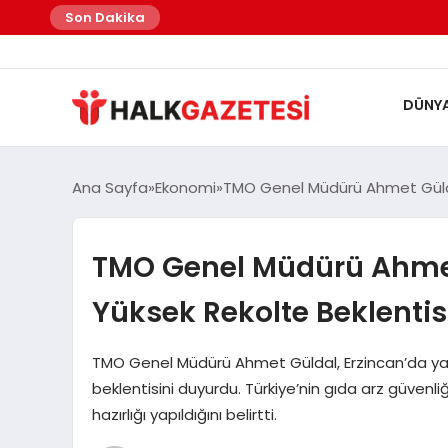
felix markets
felix markets finans
felix markets
felix markets pro
felix markets 360
Son Dakika
DÜNY
Ana Sayfa
Ekonomi
TMO Genel Müdürü Ahmet Güldal
TMO Genel Müdürü Ahmet
Yüksek Rekolte Beklentisi
TMO Genel Müdürü Ahmet Güldal, Erzincan’da yap
beklentisini duyurdu. Türkiye’nin gıda arz güvenl
hazırlığı yapıldığını belirtti.