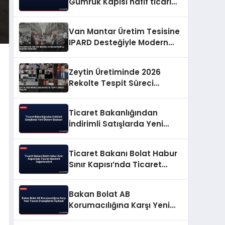
Gümrük Kapısı hafif ticari
araç geçişine açılıyor
Van Mantar Üretim Tesisine
IPARD Desteğiyle Modern
Dönüşüm
Zeytin Üretiminde 2026
Rekolte Tespit Süreci
Başladı
Ticaret Bakanlığından
İndirimli Satışlarda Yeni
Dönem Başlıyor
Ticaret Bakanı Bolat Habur
Sınır Kapısı’nda Ticaret
Hacmini Değerlendirdi
Bakan Bolat AB
Korumacılığına Karşı Yeni
Ticaret Stratejilerini Açıkladı