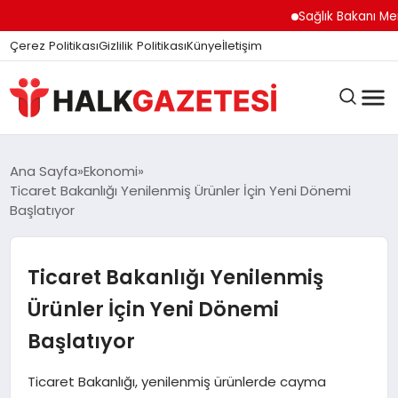
Sağlık Bakanı Memişo
Çerez Politikası
Gizlilik Politikası
Künye
İletişim
DÜNYA
Ana Sayfa
Ekonomi
Ticaret Bakanlığı Yenilenmiş Ürünler İçin Yeni Dönemi
Başlatıyor
EĞITIM
Ticaret Bakanlığı Yenilenmiş
EKONOMI
Ürünler İçin Yeni Dönemi
Başlatıyor
GÜNDEM
Ticaret Bakanlığı, yenilenmiş ürünlerde cayma