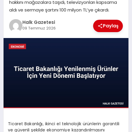
hakkını mağazalara taşıdı, televizyonları kapsama
aldı ve sermaye şartını 100 milyon TL’ye çıkardı.
MAGAZIN
Halk Gazetesi
Paylaş
09 Temmuz 2026
SAĞLIK
SIYASET
SPOR
TEKNOLOJI
YAŞAM
Ticaret Bakanlığı, ikinci el teknolojik ürünlerin garantili
ve güvenli şekilde ekonomiye kazandırılmasını