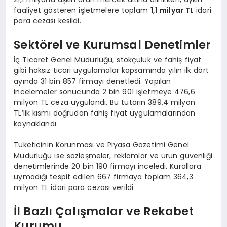
faaliyet gösteren işletmelere toplam
1,1 milyar TL
idari
para cezası kesildi.
Sektörel ve Kurumsal Denetimler
İç Ticaret Genel Müdürlüğü, stokçuluk ve fahiş fiyat
gibi haksız ticari uygulamalar kapsamında yılın ilk dört
ayında 31 bin 857 firmayı denetledi. Yapılan
incelemeler sonucunda 2 bin 901 işletmeye 476,6
milyon TL ceza uygulandı. Bu tutarın 389,4 milyon
TL’lik kısmı doğrudan fahiş fiyat uygulamalarından
kaynaklandı.
Tüketicinin Korunması ve Piyasa Gözetimi Genel
Müdürlüğü ise sözleşmeler, reklamlar ve ürün güvenliği
denetimlerinde 20 bin 190 firmayı inceledi. Kurallara
uymadığı tespit edilen 667 firmaya toplam 364,3
milyon TL idari para cezası verildi.
İl Bazlı Çalışmalar ve Rekabet
Kurumu