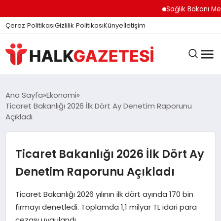
Sağlık Bakanı Memişo
Çerez Politikası
Gizlilik Politikası
Künye
İletişim
DÜNYA
Ana Sayfa
Ekonomi
Ticaret Bakanlığı 2026 İlk Dört Ay Denetim Raporunu
Açıkladı
EĞITIM
Ticaret Bakanlığı 2026 İlk Dört Ay
EKONOMI
Denetim Raporunu Açıkladı
Ticaret Bakanlığı 2026 yılının ilk dört ayında 170 bin
GÜNDEM
firmayı denetledi. Toplamda 1,1 milyar TL idari para
cezası uygulandı.