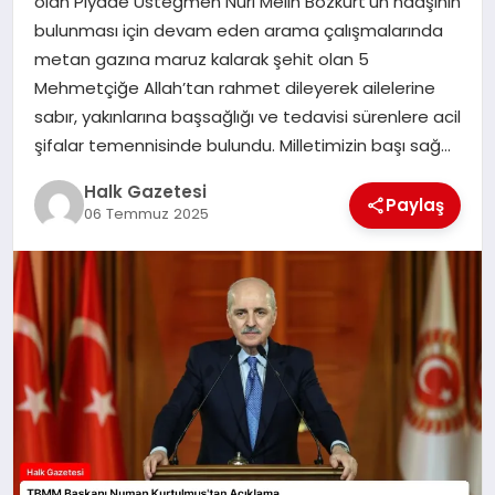
olan Piyade Üsteğmen Nuri Melih Bozkurt’un naaşının
bulunması için devam eden arama çalışmalarında
MAGAZIN
metan gazına maruz kalarak şehit olan 5
Mehmetçiğe Allah’tan rahmet dileyerek ailelerine
sabır, yakınlarına başsağlığı ve tedavisi sürenlere acil
SAĞLIK
şifalar temennisinde bulundu. Milletimizin başı sağ…
Halk Gazetesi
Paylaş
SIYASET
06 Temmuz 2025
SPOR
TEKNOLOJI
YAŞAM