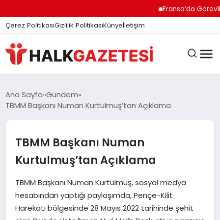
Fransa’da Görevli Tü
Çerez Politikası
Gizlilik Politikası
Künye
İletişim
DÜNYA
Ana Sayfa
Gündem
TBMM Başkanı Numan Kurtulmuş’tan Açıklama
EĞITIM
TBMM Başkanı Numan
Kurtulmuş’tan Açıklama
EKONOMI
TBMM Başkanı Numan Kurtulmuş, sosyal medya
hesabından yaptığı paylaşımda, Pençe-Kilit
GÜNDEM
Harekatı bölgesinde 28 Mayıs 2022 tarihinde şehit