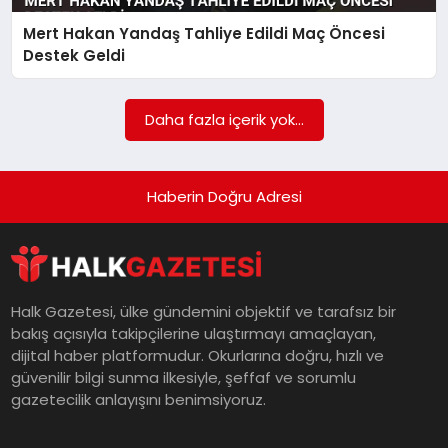
Mert Hakan Yandaş Tahliye Edildi Maç Öncesi
MAGAZIN
Destek Geldi
SAĞLIK
Daha fazla içerik yok...
SIYASET
Haberin Doğru Adresi
SPOR
Halk Gazetesi, ülke gündemini objektif ve tarafsız bir
bakış açısıyla takipçilerine ulaştırmayı amaçlayan,
TEKNOLOJI
dijital haber platformudur. Okurlarına doğru, hızlı ve
güvenilir bilgi sunma ilkesiyle, şeffaf ve sorumlu
gazetecilik anlayışını benimsiyoruz.
YAŞAM