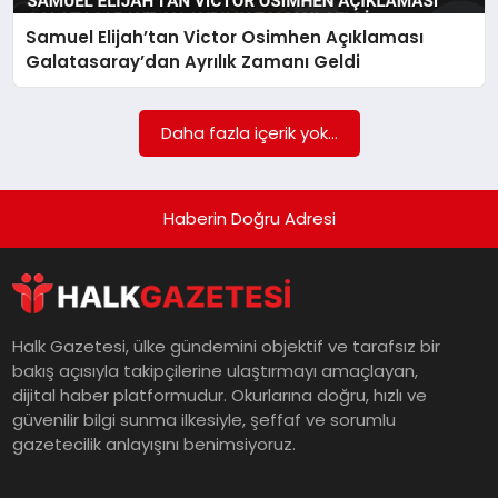
Samuel Elijah’tan Victor Osimhen Açıklaması
MAGAZIN
Galatasaray’dan Ayrılık Zamanı Geldi
SAĞLIK
Daha fazla içerik yok...
SIYASET
Haberin Doğru Adresi
SPOR
Halk Gazetesi, ülke gündemini objektif ve tarafsız bir
bakış açısıyla takipçilerine ulaştırmayı amaçlayan,
TEKNOLOJI
dijital haber platformudur. Okurlarına doğru, hızlı ve
güvenilir bilgi sunma ilkesiyle, şeffaf ve sorumlu
gazetecilik anlayışını benimsiyoruz.
YAŞAM