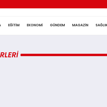
A
EĞITIM
EKONOMI
GÜNDEM
MAGAZIN
SAĞLI
RLERI