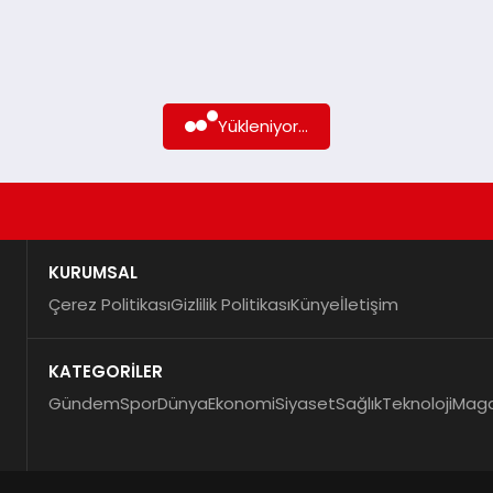
Yükleniyor...
KURUMSAL
Çerez Politikası
Gizlilik Politikası
Künye
İletişim
KATEGORİLER
Gündem
Spor
Dünya
Ekonomi
Siyaset
Sağlık
Teknoloji
Maga