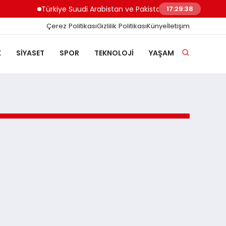
Türkiye Suudi Arabistan ve Pakistan Arasında Savunma
17:29:38
Çerez Politikası
Gizlilik Politikası
Künye
İletişim
K
SIYASET
SPOR
TEKNOLOJI
YAŞAM