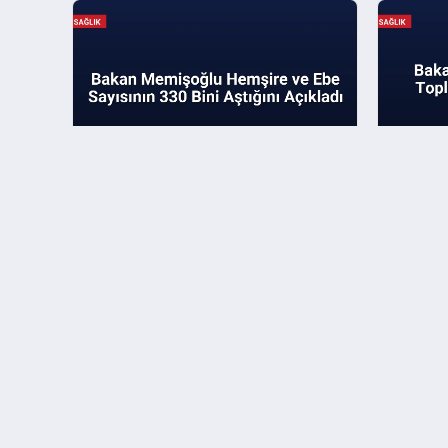
Bakan Memişoğlu Hemşire ve
Bakan M
Ebe Sayısının 330 Bini Aştığını
Toplant
Açıkladı
Vizyonu
Haberin Doğru Adresi
Halk Gazetesi, ülke gündemini objektif ve tarafsız
bir bakış açısıyla takipçilerine ulaştırmayı