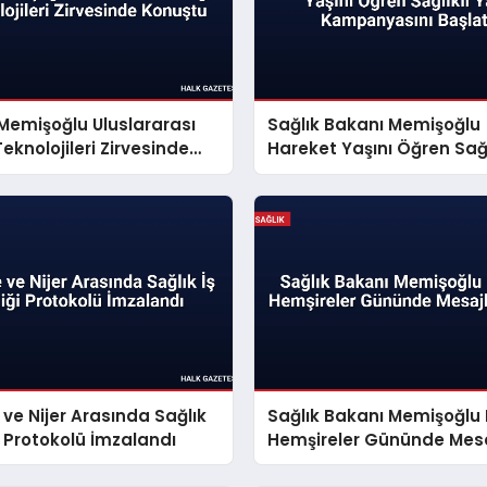
Memişoğlu Uluslararası
Sağlık Bakanı Memişoğlu
Teknolojileri Zirvesinde
Hareket Yaşını Öğren Sağl
u
Yaşa Kampanyasını Başla
 ve Nijer Arasında Sağlık
Sağlık Bakanı Memişoğlu 
ği Protokolü İmzalandı
Hemşireler Gününde Mesa
Verdi