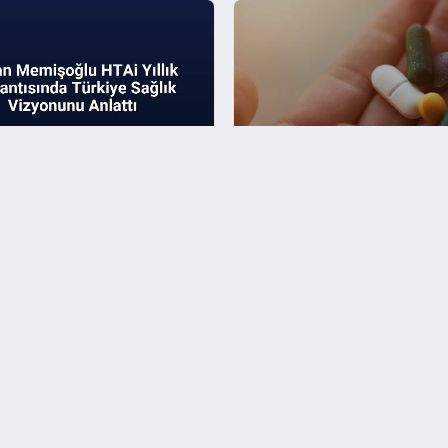
emişoğlu HTAi Yıllık
Takviye Edici Gıdalarda 
ısında Türkiye Sağlık
Dönem Ürünler İmha Edil
nu Anlattı
KURUMSAL
Çerez Politikası
Gizlilik Politikası
Künye
İletişim