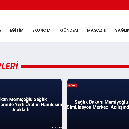
A
EĞITIM
EKONOMI
GÜNDEM
MAGAZIN
SAĞLI
LERI