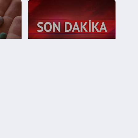
Yeni
Sağlık Bakanlığı Hantavirüs
ecek
Açıklaması Türkiye’de Vaka Yok