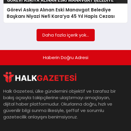
Görevi Askıya Alınan Eski Manavgat Belediye
MAGAZIN
Başkanı Niyazi Nefi Kara’ya 45 Yıl Hapis Cezası
SAĞLIK
Daha fazla içerik yok...
SIYASET
Haberin Doğru Adresi
SPOR
Halk Gazetesi, ülke gündemini objektif ve tarafsız bir
bakış açısıyla takipçilerine ulaştırmayı amaçlayan,
TEKNOLOJI
dijital haber platformudur. Okurlarına doğru, hızlı ve
güvenilir bilgi sunma ilkesiyle, şeffaf ve sorumlu
gazetecilik anlayışını benimsiyoruz.
YAŞAM