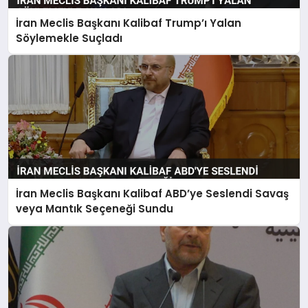
İran Meclis Başkanı Kalibaf Trump’ı Yalan
MAGAZIN
Söylemekle Suçladı
SAĞLIK
SIYASET
SPOR
İran Meclis Başkanı Kalibaf ABD’ye Seslendi Savaş
veya Mantık Seçeneği Sundu
TEKNOLOJI
YAŞAM